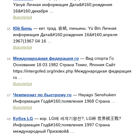
Yàoyè Личная информация Дата&#160;рождения
16&#160;декабря …
Википедия
Юй Бинь
— кит. трад. 俞斌, пиньинь: Yú Bīn Личная
65
информация Дата&#160;рождения 16&#160;апреля
1967(1967 04 16 …
Википедия
Международная федерация го
— Вид спорта Го
66
Основание 18.03.1982 Страна Токио, Япония Сайт
https://intergofed.org/index.php Международная федерация
го …
Википедия
Чемпионат по быстрому го
— Hayago Senshuken
67
Информация Год&#160;появления 1968 Страна …
Википедия
Кубок LG
— кор. LG배 세계기왕전?, LG杯 世界棋王戰?
68
Информация Год&#160;появления 1997 Страна
международный Призовой& …