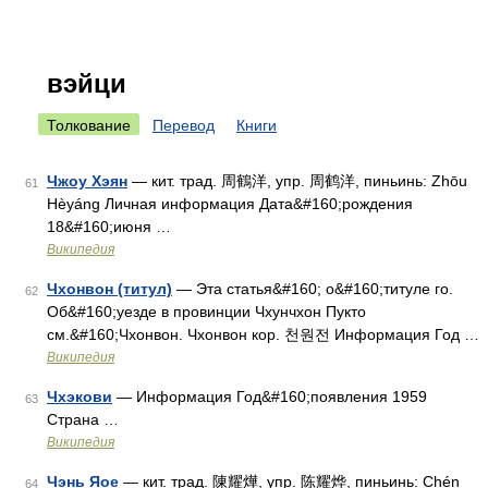
вэйци
Толкование
Перевод
Книги
Чжоу Хэян
— кит. трад. 周鶴洋, упр. 周鹤洋, пиньинь: Zhōu
61
Hèyáng Личная информация Дата&#160;рождения
18&#160;июня …
Википедия
Чхонвон (титул)
— Эта статья&#160; о&#160;титуле го.
62
Об&#160;уезде в провинции Чхунчхон Пукто
см.&#160;Чхонвон. Чхонвон кор. 천원전 Информация Год …
Википедия
Чхэкови
— Информация Год&#160;появления 1959
63
Страна …
Википедия
Чэнь Яое
— кит. трад. 陳耀燁, упр. 陈耀烨, пиньинь: Chén
64