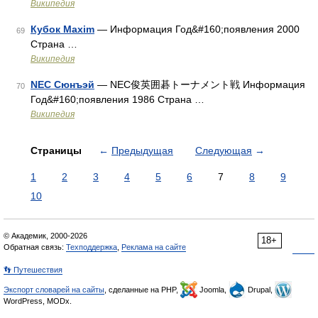
Википедия
Кубок Maxim
— Информация Год&#160;появления 2000
69
Страна …
Википедия
NEC Сюнъэй
— NEC俊英囲碁トーナメント戦 Информация
70
Год&#160;появления 1986 Страна …
Википедия
Страницы
←
Предыдущая
Следующая
→
1
2
3
4
5
6
7
8
9
10
© Академик, 2000-2026
18+
Обратная связь:
Техподдержка
,
Реклама на сайте
👣 Путешествия
Экспорт словарей на сайты
, сделанные на PHP,
Joomla,
Drupal,
WordPress, MODx.