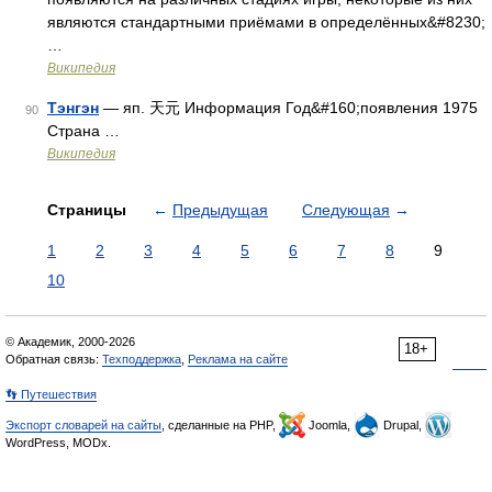
являются стандартными приёмами в определённых&#8230;
…
Википедия
Тэнгэн
— яп. 天元 Информация Год&#160;появления 1975
90
Страна …
Википедия
Страницы
←
Предыдущая
Следующая
→
1
2
3
4
5
6
7
8
9
10
© Академик, 2000-2026
18+
Обратная связь:
Техподдержка
,
Реклама на сайте
👣 Путешествия
Экспорт словарей на сайты
, сделанные на PHP,
Joomla,
Drupal,
WordPress, MODx.