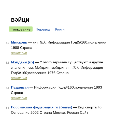
вэйци
Толкование
Перевод
Книги
Минжэнь
— кит. 名人 Информация Год&#160;появления
81
1988 Страна …
Википедия
Мэйдзин (го)
— У этого термина существуют и другие
82
значения, см. Мэйдзин. мэйдзин яп. 名人 Информация
Год&#160;появления 1976 Страна …
Википедия
Пэдалван
— Информация Год&#160;появления 1993
83
Страна …
Википедия
Российская федерация го (бадук)
— Вид спорта Го
84
Основание 2002 Страна Москва, Россия Сайт