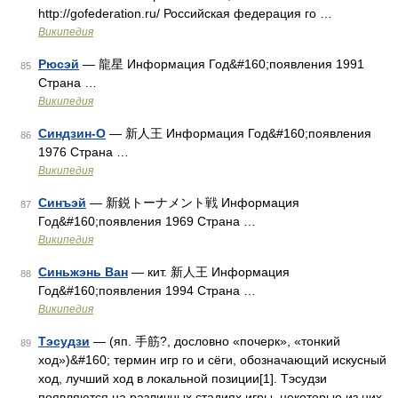
http://gofederation.ru/ Российская федерация го …
Википедия
Рюсэй
— 龍星 Информация Год&#160;появления 1991
85
Страна …
Википедия
Синдзин-О
— 新人王 Информация Год&#160;появления
86
1976 Страна …
Википедия
Синъэй
— 新鋭トーナメント戦 Информация
87
Год&#160;появления 1969 Страна …
Википедия
Синьжэнь Ван
— кит. 新人王 Информация
88
Год&#160;появления 1994 Страна …
Википедия
Тэсудзи
— (яп. 手筋?, дословно «почерк», «тонкий
89
ход»)&#160; термин игр го и сёги, обозначающий искусный
ход, лучший ход в локальной позиции[1]. Тэсудзи
появляются на различных стадиях игры, некоторые из них