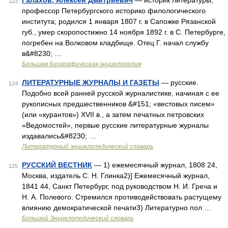
Галахов, Алексей Дмитриевич
— историк литературы,
123
профессор Петербургского историко филологического
института; родился 1 января 1807 г. в Сапожке Рязанской
губ., умер скоропостижно 14 ноября 1892 г. в С. Петербурге,
погребен на Волковом кладбище. Отец Г. начал службу
в&#8230; …
Большая биографическая энциклопедия
ЛИТЕРАТУРНЫЕ ЖУРНАЛЫ И ГАЗЕТЫ
— русские.
124
Подобно всей ранней русской журналистике, начиная с ее
рукописных предшественников &#151; «вестовых писем»
(или «курантов») XVII в., а затем печатных петровских
«Ведомостей», первые русские литературные журналы
издавались&#8230; …
Литературный энциклопедический словарь
РУССКИЙ ВЕСТНИК
— 1) ежемесячный журнал, 1808 24,
125
Москва, издатель С. Н. Глинка2)] Ежемесячный журнал,
1841 44, Санкт Петербург, под руководством Н. И. Греча и
Н. А. Полевого. Стремился противодействовать растущему
влиянию демократической печати3) Литературно пол …
Большой Энциклопедический словарь