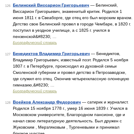
Белинский Виссарион Григорьевич
— Белинский,
126
Виссарион Григорьевич, знаменитый критик. Родился 1
июня 1811 г. в Свеаборге, где отец его был морским врачом.
Детство свое Белинский провел в городе Чембаре, в 1820 г.
поступил в уездное училище, а с 1825 г. учился в
пензенской&#8230; …
Биографический словарь
Бенедиктов Владимир Григорьевич
— Бенедиктов,
127
Владимир Григорьевич, известный поэт. Родился 5 ноября
1807 г. в Петербурге, происходил из духовной семьи
Смоленской губернии и провел детство в Петрозаводске,
где служил его отец. Окончив четырехклассную олонецкую
гимназию,&#8230; …
Биографический словарь
Воейков Александр Федорович
— сатирик и журналист.
128
Родился 15 ноября 1778 г., умер 16 июня 1839 г. Учился в
Московском университете, Благородном пансионе, где и
начал свою литературную деятельность. Был дружен с
Жуковским , Мерзляковым , Тургеневыми и принимал
близкое участие …