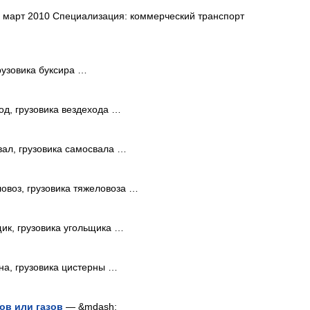
март 2010 Специализация: коммерческий транспорт
рузовика буксира …
од, грузовика вездехода …
ал, грузовика самосвала …
овоз, грузовика тяжеловоза …
ик, грузовика угольщика …
на, грузовика цистерны …
ов или газов
— &mdash;