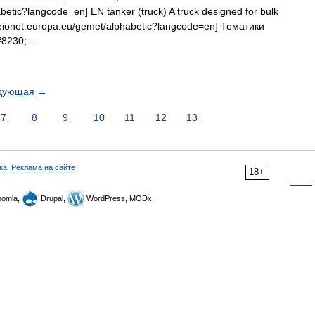
betic?langcode=en] EN tanker (truck) A truck designed for bulk
ww.eionet.europa.eu/gemet/alphabetic?langcode=en] Тематики
#8230; …
дующая
→
7
8
9
10
11
12
13
ка
,
Реклама на сайте
18+
omla,
Drupal,
WordPress, MODx.