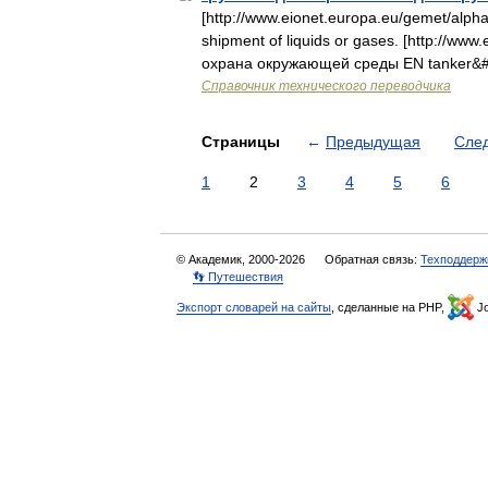
[http://www.eionet.europa.eu/gemet/alpha
shipment of liquids or gases. [http://w
охрана окружающей среды EN tanker&
Справочник технического переводчика
Страницы
←
Предыдущая
Сле
1
2
3
4
5
6
© Академик, 2000-2026
Обратная связь:
Техподдерж
👣 Путешествия
Экспорт словарей на сайты
, сделанные на PHP,
Jo