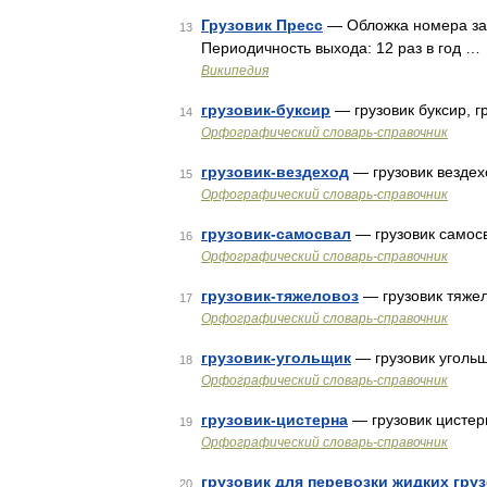
Грузовик Пресс
— Обложка номера за 
13
Периодичность выхода: 12 раз в год …
Википедия
грузовик-буксир
— грузовик буксир, г
14
Орфографический словарь-справочник
грузовик-вездеход
— грузовик вездех
15
Орфографический словарь-справочник
грузовик-самосвал
— грузовик самосв
16
Орфографический словарь-справочник
грузовик-тяжеловоз
— грузовик тяжел
17
Орфографический словарь-справочник
грузовик-угольщик
— грузовик угольщ
18
Орфографический словарь-справочник
грузовик-цистерна
— грузовик цистер
19
Орфографический словарь-справочник
грузовик для перевозки жидких груз
20