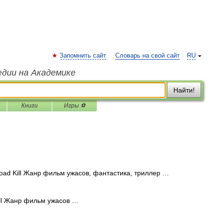
Запомнить сайт
Словарь на свой сайт
RU
едии на Академике
Найти!
Книги
Игры ⚽
ad Kill Жанр фильм ужасов, фантастика, триллер …
ll Жанр фильм ужасов …