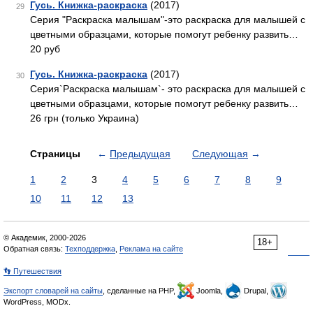
Гусь. Книжка-раскраска
(2017)
29
Серия "Раскраска малышам"-это раскраска для малышей с
цветными образцами, которые помогут ребенку развить…
20 руб
Гусь. Книжка-раскраска
(2017)
30
Серия`Раскраска малышам`- это раскраска для малышей с
цветными образцами, которые помогут ребенку развить…
26 грн (только Украина)
Страницы
←
Предыдущая
Следующая
→
1
2
3
4
5
6
7
8
9
10
11
12
13
© Академик, 2000-2026
18+
Обратная связь:
Техподдержка
,
Реклама на сайте
👣 Путешествия
Экспорт словарей на сайты
, сделанные на PHP,
Joomla,
Drupal,
WordPress, MODx.