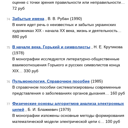
оценке с точки зрения правильности или неправильности…
72 руб
Забытые имена
, В. В. Рубан (1990)
74
В книге идет речь о неизвестных и забытых украинских
художниках XIX - начала XX века, жизнь и деятельность…
880 руб
В начале века. Горький и символисты
, Н. Е. Крутикова
75
(1978)
В монографии исследуются литературно-общественные
взаимоотношения Горького и русских символистов конца
XIX… 330 руб
Пульмонология. Справочное пособие
(1985)
76
В справочном пособии систематизированы современные
представления о заболеваниях органов дыхания… 160 руб
Физические основы алгоритмов анализа электронных
77
цепей
, Б. И. Блажкевич (1979)
В монографии изложены основные методы формирования
математической модели электрической цепи с… 100 руб