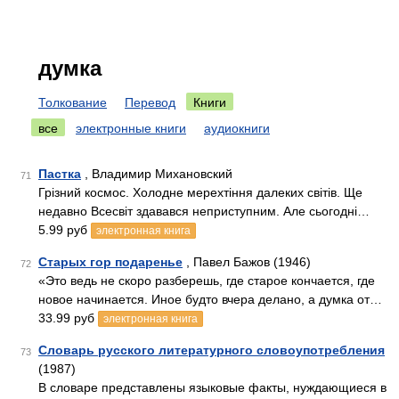
думка
Толкование
Перевод
Книги
все
электронные книги
аудиокниги
Пастка
, Владимир Михановский
71
Грізний космос. Холодне мерехтіння далеких світів. Ще
недавно Всесвіт здавався неприступним. Але сьогодні…
5.99 руб
электронная книга
Старых гор подаренье
, Павел Бажов (1946)
72
«Это ведь не скоро разберешь, где старое кончается, где
новое начинается. Иное будто вчера делано, а думка от…
33.99 руб
электронная книга
Словарь русского литературного словоупотребления
73
(1987)
В словаре представлены языковые факты, нуждающиеся в