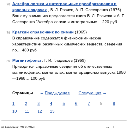
Алгебра логики и интегральные преобразования в
78
краевых задачах
, В. Л. Рвачев, А. П. Слесаренко (1976)
Вашему вниманию предлагается книга В. Л. Рвачева и А. П.
Слесаренко "Алгебра логики и интегральные… 220 руб
Краткий справочник по химии
(1965)
79
В справочнике содержатся физико-химические
характеристики различных химических веществ, сведения
по… 480 руб
Магнитофоны
, Г. И. Гладышев (1969)
80
Приводятся справочные сведения об отечественных
магнитофонах, магнитолах, магниторадиолах выпуска 1950
—1968… 100 руб
Страницы
←
Предыдущая
Следующая
→
1
2
3
4
5
6
7
8
9
10
11
12
13
© Академик, 2000-2026