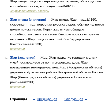
Жар птица птица со сверкающими перьями, образ русских
волшебных сказок, воплощающий&#8230; …
Энциклопедический словарь
Жар-птица (значения)
— Жар птица: Жар птица&#160;
49
сказочная птица, персонаж русских сказок, обычно является
целью поиска героя. Перья жар птицы обладают
способностью светить и своим блеском поражают зрение
человека. «Жар птица» советский бомбардировщик
Константина&#8230; …
Википедия
Жар (значения)
— Жар: Жар название горящих мелких
50
углей, остающиеся от почти сгоревших дров. Жар
повышенная температура тела Жар (Костромская область)
деревня в Чухломском районе Костромской области России
Жар (Ленинградская область) деревня в Тихвинском
районе&#8230; …
Википедия
Страницы
←
Предыдущая
Следующая
→