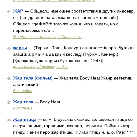
Pasaulio vietovardžiai. Internetinė duomenų bazė
ЖАР.
— Общесл., имеющее соответствия в других индоевр.
44
яз. (ср. др. инд. haras «жар», лат. formus «горячий»).
Общесл. *geЖАР.rb того же корня, что и гореть, но с
перегласовкой о/е …
Этимологический словарь Ситникова
жарғы
— (Түрікм.: Таш., Көнеүр.) ағаш кесетін ара. Бұтақты
45
ағаш ж а р ғ ы ғ а да қиын кесіледі (Түрікм., Көнеүр.).
[Қарақалпақша жарғы (Рус. карак. сл., 1947)] …
Қазақ тілінің аймақтық сөздігі
Жар тела (фильм)
— Жар тела Body Heat Жанр детектив,
46
эротический …
Википедия
Жар тела
— Body Heat …
47
Википедия
Жар-птица
— ы; ж. В русских сказках: волшебная птица со
48
сверкающими, горящими, как жар, перьями. Поймать жар
птицу. Найти перо жар птицы. ◁ Жар птицын, а, о. Разг. * * *