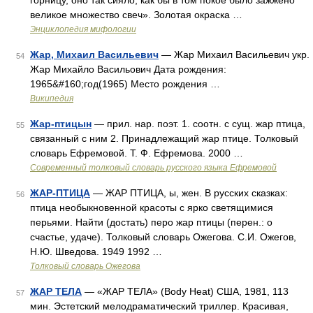
горницу, оно так сияло, как бы в том покое было зажжено
великое множество свеч». Золотая окраска …
Энциклопедия мифологии
Жар, Михаил Васильевич
— Жар Михаил Васильевич укр.
54
Жар Михайло Васильович Дата рождения:
1965&#160;год(1965) Место рождения …
Википедия
Жар-птицын
— прил. нар. поэт. 1. соотн. с сущ. жар птица,
55
связанный с ним 2. Принадлежащий жар птице. Толковый
словарь Ефремовой. Т. Ф. Ефремова. 2000 …
Современный толковый словарь русского языка Ефремовой
ЖАР-ПТИЦА
— ЖАР ПТИЦА, ы, жен. В русских сказках:
56
птица необыкновенной красоты с ярко светящимися
перьями. Найти (достать) перо жар птицы (перен.: о
счастье, удаче). Толковый словарь Ожегова. С.И. Ожегов,
Н.Ю. Шведова. 1949 1992 …
Толковый словарь Ожегова
ЖАР ТЕЛА
— «ЖАР ТЕЛА» (Body Heat) США, 1981, 113
57
мин. Эстетский мелодраматический триллер. Красивая,