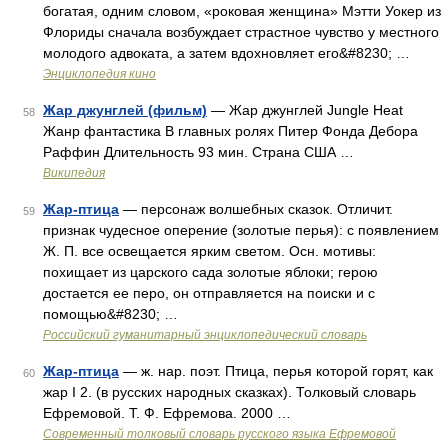
богатая, одним словом, «роковая женщина» Мэтти Уокер из
Флориды сначала возбуждает страстное чувство у местного
молодого адвоката, а затем вдохновляет его&#8230; …
Энциклопедия кино
Жар джунглей (фильм)
— Жар джунглей Jungle Heat
58
Жанр фантастика В главных ролях Питер Фонда Дебора
Раффин Длительность 93 мин. Страна США …
Википедия
Жар-птица
— персонаж волшебных сказок. Отличит.
59
признак чудесное оперение (золотые перья): с появлением
Ж. П. все освещается ярким светом. Осн. мотивы:
похищает из царского сада золотые яблоки; герою
достается ее перо, он отправляется на поиски и с
помощью&#8230; …
Российский гуманитарный энциклопедический словарь
Жар-птица
— ж. нар. поэт. Птица, перья которой горят, как
60
жар I 2. (в русских народных сказках). Толковый словарь
Ефремовой. Т. Ф. Ефремова. 2000 …
Современный толковый словарь русского языка Ефремовой