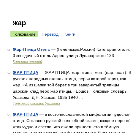
жар
Толкование
Перевод
Книги
Жар-Птица Отель
— (Геленджик,Россия) Категория отеля:
51
3 звездочный отель Адрес: улица Луначарского 133 …
Каталог отелей
ЖАР-ПТИЦА
— ЖАР ПТИЦА, жар птицы, жен. (нар. поэт.). В
52
русских народных сказках птица, перья которой горят, как
жар. «А из шапки той берет в три завернутый тряпицы
царский клад перо жар птицы.» Ершов. Толковый словарь
Ушакова. Д.Н. Ушаков. 1935 1940 …
Толковый словарь Ушакова
ЖАР-ПТИЦА
— в восточнославянской мифологии чудесная
53
птица. Согласно русской волшебной сказке, каждое перо её
«так чудно и светло, что ежели принесть его в тёмную