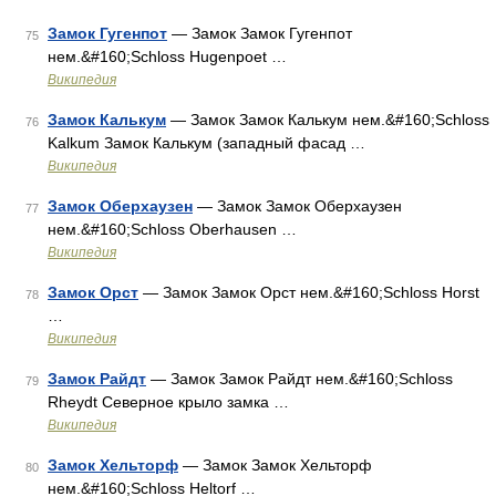
Замок Гугенпот
— Замок Замок Гугенпот
75
нем.&#160;Schloss Hugenpoet …
Википедия
Замок Калькум
— Замок Замок Калькум нем.&#160;Schloss
76
Kalkum Замок Калькум (западный фасад …
Википедия
Замок Оберхаузен
— Замок Замок Оберхаузен
77
нем.&#160;Schloss Oberhausen …
Википедия
Замок Орст
— Замок Замок Орст нем.&#160;Schloss Horst
78
…
Википедия
Замок Райдт
— Замок Замок Райдт нем.&#160;Schloss
79
Rheydt Северное крыло замка …
Википедия
Замок Хельторф
— Замок Замок Хельторф
80
нем.&#160;Schloss Heltorf …