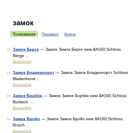
замок
Толкование
Перевод
Книги
Замок Берге
— Замок Замок Берге нем.&#160;Schloss
71
Berge …
Википедия
Замок Бладенхорст
— Замок Замок Бладенхорст Schloss
72
Bladenhorst …
Википедия
Замок Борбек
— Замок Замок Борбек нем.&#160;Schloss
73
Borbeck …
Википедия
Замок Бройх
— Замок Замок Бройх нем.&#160;Schloss
74
Broich …
Википедия