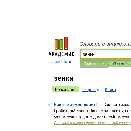
Словари и энциклоп
academic.ru
Толкования
Переводы
зенки
Толкование
Перевод
Книги
Как его земля носит!
— Какъ его земля
91
Грабитель! Какъ тебя земля носитъ, ве
ужъ мерзавецъ, что даже прочіе мерза
Большой толково-фразеологический словар