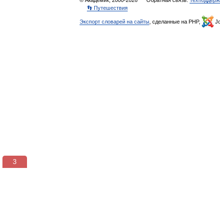
© Академик, 2000-2026
Обратная связь:
Техподдерж
👣 Путешествия
Экспорт словарей на сайты
, сделанные на PHP,
Jo
2