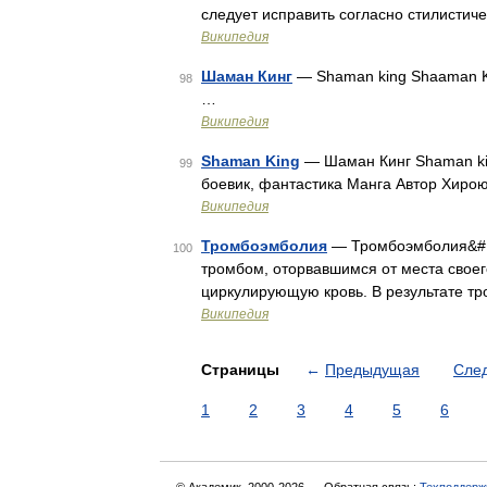
следует исправить согласно стилистич
Википедия
Шаман Кинг
— Shaman king Shaaman Ki
98
…
Википедия
Shaman King
— Шаман Кинг Shaman ki
99
боевик, фантастика Манга Автор Хиро
Википедия
Тромбоэмболия
— Тромбоэмболия&#16
100
тромбом, оторвавшимся от места своег
циркулирующую кровь. В результате тр
Википедия
Страницы
←
Предыдущая
Сле
1
2
3
4
5
6