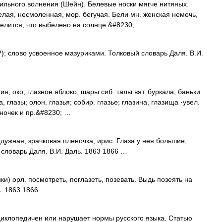
ильного волнения (Шейн). Белевые носки мягче нитяных.
елая, несмоленная, мор. бегучая. Бели мн. женская немочь,
 белится, что выбелено на солнце.&#8230; …
?); слово усвоенное мазуриками. Толковый словарь Даля. В.И.
я, око; глазное яблоко; шары сиб. талы вят. буркала; баньки
а, глазы; олон. глазья; собир. глазье; глазина, глазища ·увел.
зеночек и пр.&#8230; …
дужная, зрачковая пленочка, ирис. Глаза у нея большие,
 словарь Даля. В.И. Даль. 1863 1866 …
нки) орл. посмотреть, поглазеть, позевать. Выдь позеять на
ь. 1863 1866 …
циклопедичен или нарушает нормы русского языка. Статью