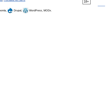
ка
,
Реклама на сайте
18+
omla,
Drupal,
WordPress, MODx.