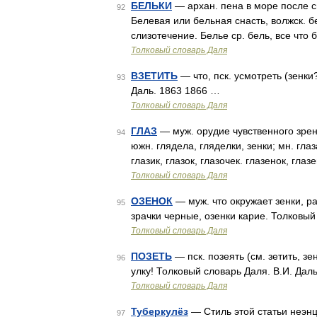
БЕЛЬКИ
— архан. пена в море после с
92
Белевая или бельная снасть, волжск. б
слизотечение. Белье ср. бель, все что
Толковый словарь Даля
ВЗЕТИТЬ
— что, пск. усмотреть (зенки
93
Даль. 1863 1866 …
Толковый словарь Даля
ГЛАЗ
— муж. орудие чувственного зрени
94
южн. глядела, гляделки, зенки; мн. глаз
глазик, глазок, глазочек. глазенок, гла
Толковый словарь Даля
ОЗЕНОК
— муж. что окружает зенки, ра
95
зрачки черные, озенки карие. Толковый
Толковый словарь Даля
ПОЗЕТЬ
— пск. позеять (см. зетить, зе
96
улку! Толковый словарь Даля. В.И. Дал
Толковый словарь Даля
Туберкулёз
— Стиль этой статьи неэн
97