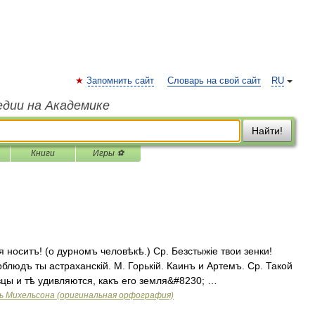
Запомнить сайт
Словарь на свой сайт
RU
едии на Академике
Найти!
Книги
Игры ⚽
 носитъ! (о дурномъ человѣкѣ.) Ср. Безстыжіе твои зенки!
рблюдъ ты астраханскій. М. Горькій. Каинъ и Артемъ. Ср. Такой
вцы и тѣ удивляются, какъ его земля&#8230; …
ь Михельсона (оригинальная орфография)