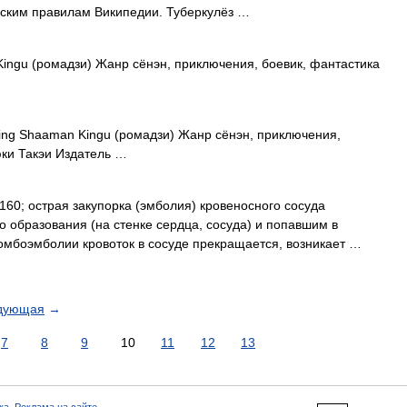
еским правилам Википедии. Туберкулёз …
ngu (ромадзи) Жанр сёнэн, приключения, боевик, фантастика
ng Shaaman Kingu (ромадзи) Жанр сёнэн, приключения,
юки Такэи Издатель …
0; острая закупорка (эмболия) кровеносного сосуда
о образования (на стенке сердца, сосуда) и попавшим в
омбоэмболии кровоток в сосуде прекращается, возникает …
дующая
→
7
8
9
10
11
12
13