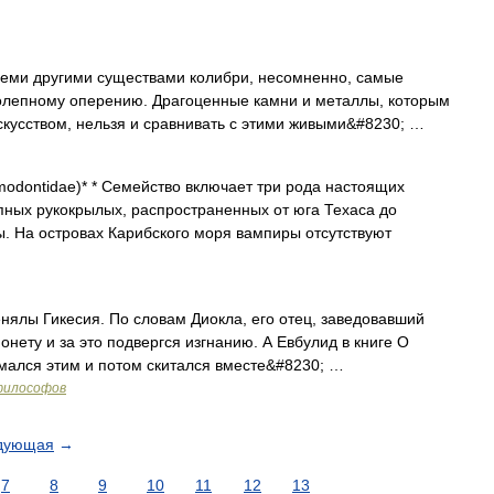
другими существами колибри, несомненно, самые
колепному оперению. Драгоценные камни и металлы, которым
скусством, нельзя и сравнивать с этими живыми&#8230; …
tidae)* * Семейство включает три рода настоящих
пных рукокрылых, распространенных от юга Техаса до
. На островах Карибского моря вампиры отсутствуют
лы Гикесия. По словам Диокла, его отец, заведовавший
нету и за это подвергся изгнанию. А Евбулид в книге О
имался этим и потом скитался вместе&#8230; …
 философов
дующая
→
7
8
9
10
11
12
13