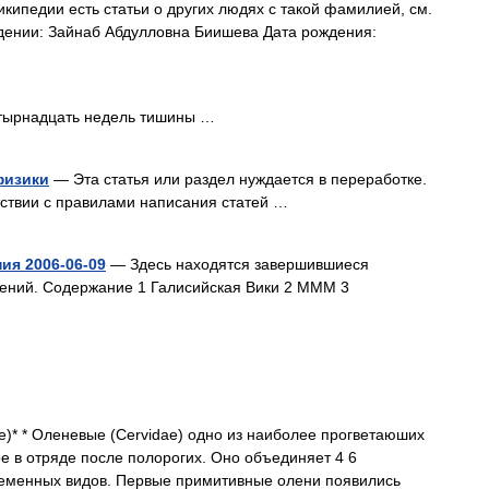
кипедии есть статьи о других людях с такой фамилией, см.
ении: Зайнаб Абдулловна Биишева Дата рождения:
ырнадцать недель тишины …
физики
— Эта статья или раздел нуждается в переработке.
тствии с правилами написания статей …
ия 2006-06-09
— Здесь находятся завершившиеся
нений. Содержание 1 Галисийская Вики 2 МММ 3
* Оленевые (Cervidae) одно из наиболее прогветаюших
е в отряде после полорогих. Оно объединяет 4 6
временных видов. Первые примитивные олени появились