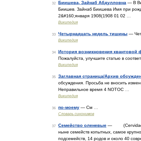
Биишева, Зайнаб Абдулловна
— В Ви
32
Биишев. Зайнаб Биишева Имя при рожд
2&#160;января 1908(1908 01 02 …
Википедия
Четырнадцать недель тишины
— Чет
33
Википедия
История возникновения квантовой 
34
Пожалуйста, улучшите статью в соотве
Википедия
Заглавная страница/Архив обсужден
35
обсуждения. Просьба не вносить изме
Неправильное время 4 NOTOC …
Википедия
по-моему
— См …
36
Словарь синонимов
Семейство оленевые
— (Cervidae)* 
37
ныне семейств копытных, самое крупно
подсемейств, 14 родов и около 40 со