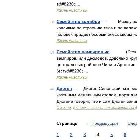
в&#8230; …
Жизнь животных
Семейство колибри
— Между всеми 
38
красивые по строению тела и по вели
человек придает особый блеск своим и
Жизнь животных
Семейство вампировые
— (Desmodon
39
вампиров, или десмодов, довольно кру
центральных районов Чили и Аргентины
(есть&#8230; …
Жизнь животных
Диоген
— Диоген Синопский, сын меня
40
казенным меняльным столом, портил мо
Диогене говорит, что и сам Диоген зан
О жизни, учениях и изречениях знаменитых
Страницы
←
Предыдущая
Сле
1
2
3
4
5
6