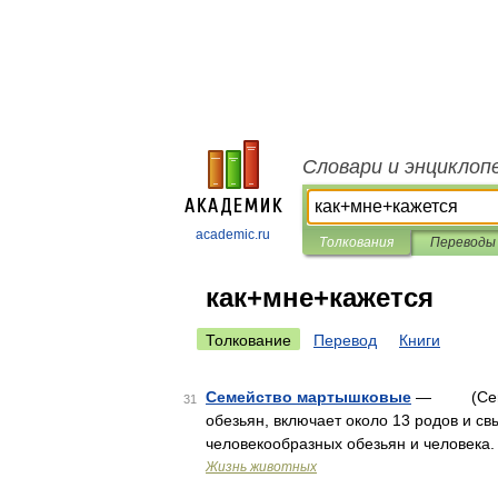
Словари и энциклоп
academic.ru
Толкования
Переводы
как+мне+кажется
Толкование
Перевод
Книги
Семейство мартышковые
— (Cercopi
31
обезьян, включает около 13 родов и с
человекообразных обезьян и человек
Жизнь животных