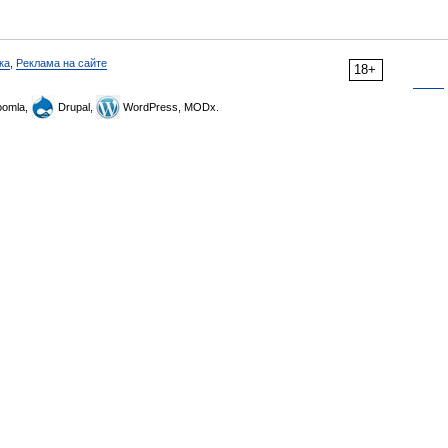
ка
,
Реклама на сайте
18+
omla,
Drupal,
WordPress, MODx.