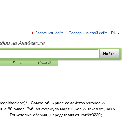
Запомнить сайт
Словарь на свой сайт
RU
едии на Академике
Найти!
Книги
Игры ⚽
thecidae)* * Самое обширное семейство узконосых
выше 80 видов. Зубная формула мартышковых такая же, как у
а. Тонкотелые обезьяны представляют, как&#8230; …