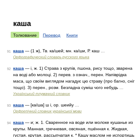
каша
Толкование
Перевод
Книги
каша
— (1 ж), Тв. ка/шей; мн. ка/ши, Р. каш …
91
Орфографический словарь русского языка
каша
— і, ж. 1) Страва з крупів, пшона, рису тощо, зварена
92
на воді або молоці. 2) перев. з означ., перен. Напіврідка
маса, що своїм виглядом нагадує цю страву (про багно, сніг
тощо). 3) перен., розм. Безладна суміш чого небудь …
Український тлумачний словник
каша
— [ка/ша] ш і, ор. шеийу …
93
Орфоепічний словник української мови
каша
— и; ж. 1. Сваренное на воде или молоке кушанье из
94
крупы. Манная, гречневая, овсяная, пшённая к. Жидкая,
густая, крутая, рассыпчатая к. * Кашу маслом не испортишь