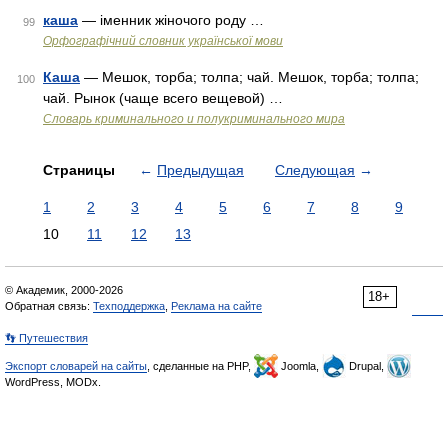
каша
— іменник жіночого роду …
99
Орфографічний словник української мови
Каша
— Мешок, торба; толпа; чай. Мешок, торба; толпа;
100
чай. Рынок (чаще всего вещевой) …
Словарь криминального и полукриминального мира
Страницы
←
Предыдущая
Следующая
→
1
2
3
4
5
6
7
8
9
10
11
12
13
© Академик, 2000-2026
18+
Обратная связь:
Техподдержка
,
Реклама на сайте
👣 Путешествия
Экспорт словарей на сайты
, сделанные на PHP,
Joomla,
Drupal,
WordPress, MODx.