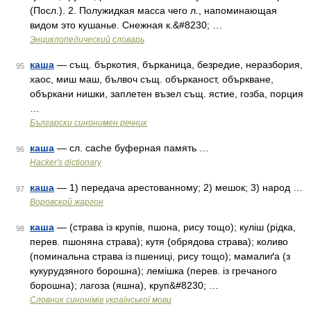
(Посл.). 2. Полужидкая масса чего л., напоминающая
видом это кушанье. Снежная к.&#8230; …
Энциклопедический словарь
каша
— същ. бъркотия, бърканица, безредие, неразбория,
95
хаос, миш маш, бълвоч същ. обърканост, объркване,
объркани нишки, заплетен възел същ. ястие, гозба, порция
…
Български синонимен речник
каша
— сл. сache буферная память …
96
Hacker's dictionary
каша
— 1) передача арестованному; 2) мешок; 3) народ …
97
Воровской жаргон
каша
— (страва із крупів, пшона, рису тощо); куліш (рідка,
98
перев. пшоняна страва); кутя (обрядова страва); коливо
(поминальна страва із пшениці, рису тощо); мамалиґа (з
кукурудзяного борошна); лемішка (перев. із гречаного
борошна); лагоза (яшна), круп&#8230; …
Словник синонімів української мови