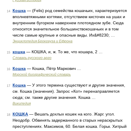
Русская история
Кошка
— (Felis) род семейства кошачьих, характеризуется
14
вполневтяжными когтями, отсутствием кисточек на ушах и
внутренним бугорком наверхнем плотоядном зубе. Сюда
относится значительное большинствокошачьих и в том
числе самые крупные и опасные виды. Их&#8230; …
Энциклопедия Брокгауза и Ефрона
кошка
— КОШКА, и, ж. То же, что кошара, 2 …
15
Словарь русского арго
Кошка
— Кошка, Пётр Маркович …
16
Морской биографический словарь
Кошка
— У этого термина существуют и другие значения,
17
см. Кошка (значения). Запрос «Кот» перенаправляется
сюда; см. также другие значения. Кошка …
Википедия
КОШКА
— Вешать дохлых кошек на кого. Жарг. угол.
18
Неодобр. Обвинять задержанного в старых нераскрытых
преступлениях. Максимов, 60. Белая кошка. Горьк. Хитрый