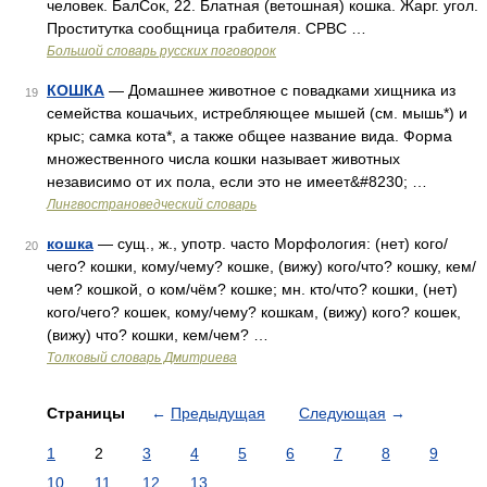
человек. БалСок, 22. Блатная (ветошная) кошка. Жарг. угол.
Проститутка сообщница грабителя. СРВС …
Большой словарь русских поговорок
КОШКА
— Домашнее животное с повадками хищника из
19
семейства кошачьих, истребляющее мышей (см. мышь*) и
крыс; самка кота*, а также общее название вида. Форма
множественного числа кошки называет животных
независимо от их пола, если это не имеет&#8230; …
Лингвострановедческий словарь
кошка
— сущ., ж., употр. часто Морфология: (нет) кого/
20
чего? кошки, кому/чему? кошке, (вижу) кого/что? кошку, кем/
чем? кошкой, о ком/чём? кошке; мн. кто/что? кошки, (нет)
кого/чего? кошек, кому/чему? кошкам, (вижу) кого? кошек,
(вижу) что? кошки, кем/чем? …
Толковый словарь Дмитриева
Страницы
←
Предыдущая
Следующая
→
1
2
3
4
5
6
7
8
9
10
11
12
13