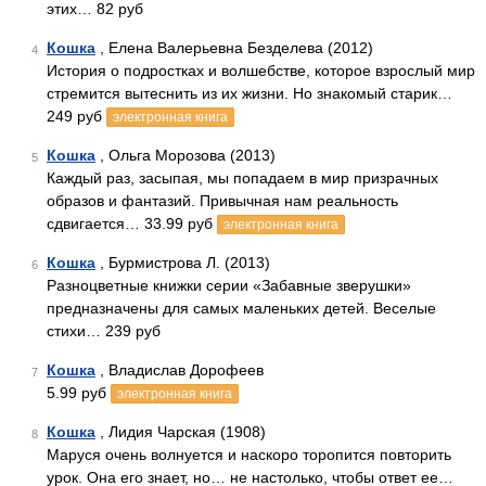
этих… 82 руб
Кошка
, Елена Валерьевна Безделева (2012)
4
История о подростках и волшебстве, которое взрослый мир
стремится вытеснить из их жизни. Но знакомый старик…
249 руб
электронная книга
Кошка
, Ольга Морозова (2013)
5
Каждый раз, засыпая, мы попадаем в мир призрачных
образов и фантазий. Привычная нам реальность
сдвигается… 33.99 руб
электронная книга
Кошка
, Бурмистрова Л. (2013)
6
Разноцветные книжки серии «Забавные зверушки»
предназначены для самых маленьких детей. Веселые
стихи… 239 руб
Кошка
, Владислав Дорофеев
7
5.99 руб
электронная книга
Кошка
, Лидия Чарская (1908)
8
Маруся очень волнуется и наскоро торопится повторить
урок. Она его знает, но… не настолько, чтобы ответ ее…