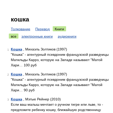
кошка
Толкование
Перевод
Книги
все
электронные книги
аудиокниги
Кошка
, Михаэль Золтиков (1997)
1
"Кошка" - агентурный псевдоним французской разведчицы
Матильды Каррэ, которую на Западе называют "Матой
Хари… 100 руб
Кошка
, Михаэль Золтиков (1997)
2
"Кошка" - агентурный псевдоним французской разведчицы
Матильды Каррэ, которую на Западе называют "Матой
Хари… 90 руб
Кошка
, Мэтью Рейнер (2010)
3
Если ваш малыш мечтает о ручном тигре или льве, то -
предложите ребенку кошку, ближайшую родственницу