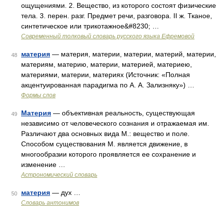
ощущениями. 2. Вещество, из которого состоят физические
тела. 3. перен. разг. Предмет речи, разговора. II ж. Тканое,
синтетическое или трикотажное&#8230; …
Современный толковый словарь русского языка Ефремовой
материя
— материя, материи, материи, материй, материи,
48
материям, материю, материи, материей, материею,
материями, материи, материях (Источник: «Полная
акцентуированная парадигма по А. А. Зализняку») …
Формы слов
Материя
— объективная реальность, существующая
49
независимо от человеческого сознания и отражаемая им.
Различают два основных вида М.: вещество и поле.
Способом существования М. является движение, в
многообразии которого проявляется ее сохранение и
изменение …
Астрономический словарь
материя
— дух …
50
Словарь антонимов