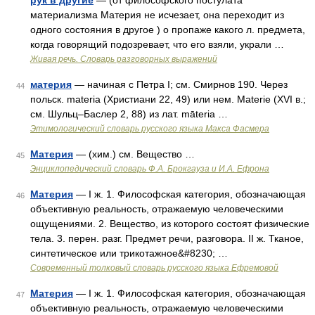
рук в другие
— (от философского постулата
материализма Материя не исчезает, она переходит из
одного состояния в другое ) о пропаже какого л. предмета,
когда говорящий подозревает, что его взяли, украли …
Живая речь. Словарь разговорных выражений
материя
— начиная с Петра I; см. Смирнов 190. Через
44
польск. materia (Христиани 22, 49) или нем. Маtеriе (ХVI в.;
см. Шульц–Баслер 2, 88) из лат. māteria …
Этимологический словарь русского языка Макса Фасмера
Материя
— (хим.) см. Вещество …
45
Энциклопедический словарь Ф.А. Брокгауза и И.А. Ефрона
Материя
— I ж. 1. Философская категория, обозначающая
46
объективную реальность, отражаемую человеческими
ощущениями. 2. Вещество, из которого состоят физические
тела. 3. перен. разг. Предмет речи, разговора. II ж. Тканое,
синтетическое или трикотажное&#8230; …
Современный толковый словарь русского языка Ефремовой
Материя
— I ж. 1. Философская категория, обозначающая
47
объективную реальность, отражаемую человеческими