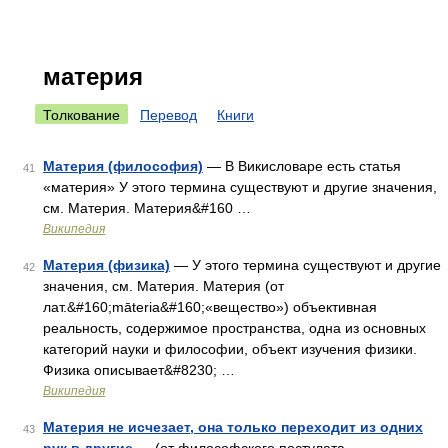
материя
Толкование
Перевод
Книги
Материя (философия)
— В Викисловаре есть статья
41
«материя» У этого термина существуют и другие значения,
см. Материя. Материя&#160 …
Википедия
Материя (физика)
— У этого термина существуют и другие
42
значения, см. Материя. Материя (от
лат.&#160;māteria&#160;«вещество») объективная
реальность, содержимое пространства, одна из основных
категорий науки и философии, объект изучения физики.
Физика описывает&#8230; …
Википедия
Материя не исчезает, она только переходит из одних
43