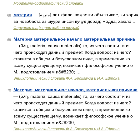
Морфемно-орфографический словарь
материя
— [متريه] лот. фалс. воқеияти объективие, ки хориҷ
68
ва новобаста аз шуури инсон вуҷуд дорад; модда, ҳаюло …
Фарҳанги тафсирии забони тоҷикӣ
Материя материальное начало материальная причина
69
— (ΰλη, materia, causa materialis) то, из чего состоит и из
чего происходит данный предмет. Когда вопрос: из чего?
ставится в общем и безусловном виде, в применении ко
всему существующему, возникает философское учение о
М., подготовлением и&#8230; …
Энциклопедический словарь Ф.А. Брокгауза и И.А. Ефрона
Материя, материальное начало, материальная причина
70
— (ΰλη, materia, causa materialis) то, из чего состоит и из
чего происходит данный предмет. Когда вопрос: из чего?
ставится в общем и безусловном виде, в применении ко
всему существующему, возникает философское учение о
М., подготовлением и&#8230; …
Энциклопедический словарь Ф.А. Брокгауза и И.А. Ефрона