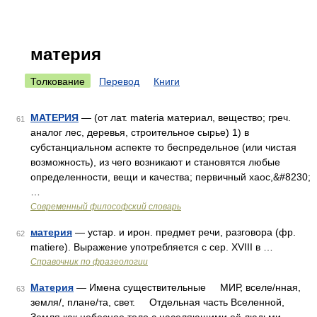
материя
Толкование
Перевод
Книги
МАТЕРИЯ
— (от лат. materia материал, вещество; греч.
61
аналог лес, деревья, строительное сырье) 1) в
субстанциальном аспекте то беспредельное (или чистая
возможность), из чего возникают и становятся любые
определенности, вещи и качества; первичный хаос,&#8230;
…
Современный философский словарь
материя
— устар. и ирон. предмет речи, разговора (фр.
62
matiere). Выражение употребляется с сер. XVIII в …
Справочник по фразеологии
Материя
— Имена существительные МИР, вселе/нная,
63
земля/, плане/та, свет. Отдельная часть Вселенной,