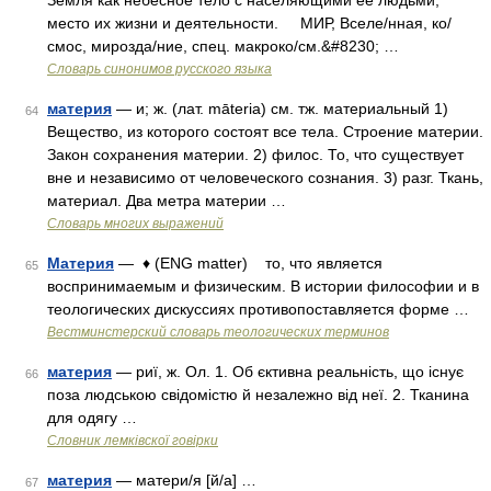
Земля как небесное тело с населяющими её людьми,
место их жизни и деятельности. МИР, Вселе/нная, ко/
смос, мирозда/ние, спец. макроко/см.&#8230; …
Словарь синонимов русского языка
материя
— и; ж. (лат. māteria) см. тж. материальный 1)
64
Вещество, из которого состоят все тела. Строение материи.
Закон сохранения материи. 2) филос. То, что существует
вне и независимо от человеческого сознания. 3) разг. Ткань,
материал. Два метра материи …
Словарь многих выражений
Материя
— ♦ (ENG matter) то, что является
65
воспринимаемым и физическим. В истории философии и в
теологических дискуссиях противопоставляется форме …
Вестминстерский словарь теологических терминов
материя
— риї, ж. Ол. 1. Об єктивна реальність, що існує
66
поза людською свідомістю й незалежно від неї. 2. Тканина
для одягу …
Словник лемківскої говірки
материя
— матери/я [й/а] …
67