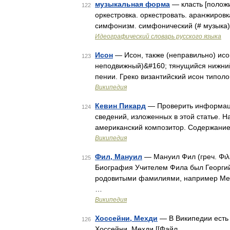
музыкальная форма
— класть [положи
122
оркестровка. оркестровать. аранжировк
симфонизм. симфонический (# музыка).
Идеографический словарь русского языка
Исон
— Исон, также (неправильно) исон
123
неподвижный)&#160; тянущийся нижний
пении. Греко византийский исон типол
Википедия
Кевин Пикард
— Проверить информаци
124
сведений, изложенных в этой статье. 
американский композитор. Содержани
Википедия
Фил, Мануил
— Мануил Фил (греч. Φιλή
125
Биография Учителем Фила был Георгий
родовитыми фамилиями, например Мел
…
Википедия
Хоссейни, Мехди
— В Википедии есть 
126
Хоссейни, Мехди [[Файл …