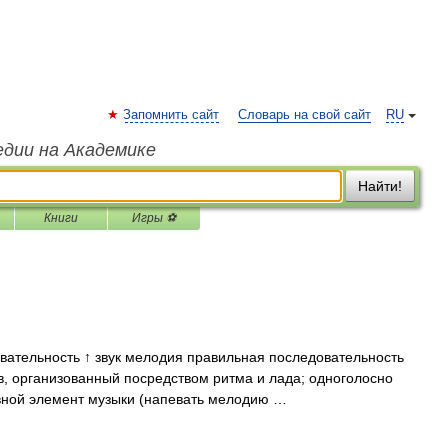
Запомнить сайт
Словарь на свой сайт
RU
едии на Академике
Найти!
Книги
Игры ⚽
ательность ↑ звук мелодия правильная последовательность
ков, организованный посредством ритма и лада; одноголосно
вной элемент музыки (напевать мелодию …