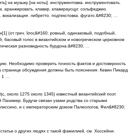
ть] на музыку [на ноты]. инструментовка. инструментовать.
а. аранжировать. клавир, клавираусцуг. сольфеджио.
 вокализация. либретто. подтекстовка. фугато.&#8230; …
[1] (от греч. ἴσος&#160; ровный, одинаковый, подобный,
, басовый голос в византийском и новогреческом церковном
огическая разновидность бурдона.&#8230; …
ю. Необходимо проверить точность фактов и достоверность
На странице обсуждения должны быть пояснения. Кевин Пикард
е 1 …
ς, около 1275 около 1345) известный византийский поэт.
 Пахимер. Будучи связан узами родства со старыми
иссино, и с императорским домом Палеологов, Фил&#8230;
статьи о других людях с такой фамилией, см. Хоссейни.