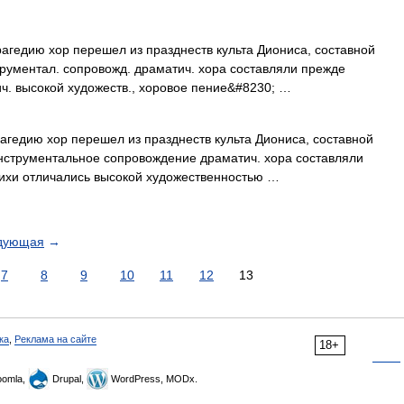
дию хор перешел из празднеств культа Диониса, составной
трументал. сопровожд. драматич. хора составляли прежде
ич. высокой художеств., хоровое пение&#8230; …
дию хор перешел из празднеств культа Диониса, составной
Инструментальное сопровождение драматич. хора составляли
тихи отличались высокой художественностью …
дующая
→
7
8
9
10
11
12
13
ка
,
Реклама на сайте
18+
omla,
Drupal,
WordPress, MODx.