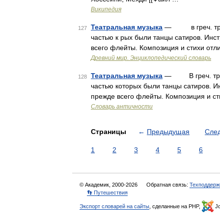
Википедия
Театральная музыка
— в греч. траге
127
частью к рых были танцы сатиров. Инс
всего флейты. Композиция и стихи отл
Древний мир. Энциклопедический словарь
Театральная музыка
— В греч. траге
128
частью которых были танцы сатиров. 
прежде всего флейты. Композиция и с
Словарь античности
Страницы
←
Предыдущая
Сле
1
2
3
4
5
6
© Академик, 2000-2026
Обратная связь:
Техподдерж
👣 Путешествия
Экспорт словарей на сайты
, сделанные на PHP,
Jo