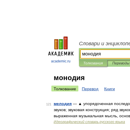
Словари и энциклоп
academic.ru
Толкования
Переводы
монодия
Толкование
Перевод
Книги
мелодия
— ▲ упорядоченная последов
121
звуков; звуковая конструкция; ряд зву
выраженная музыкальная мысль, осно
Идеографический словарь русского языка