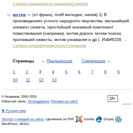
Словарь-справочник по социальной работе
мотив
— (от франц. motif мелодия, напев) 1) В
30
произведениях устного народного творчества: мельчайший
элемент сюжета, простейший значимый компонент
повествования (например, мотив дороги, мотив поиска
пропавшей невесты, мотив узнавания и др.). Из&#8230; …
Словарь литературоведческих терминов
Страницы
←
Предыдущая
Следующая
→
1
2
3
4
5
6
7
8
9
10
11
12
13
© Академик, 2000-2026
18+
Обратная связь:
Техподдержка
,
Реклама на сайте
👣 Путешествия
Экспорт словарей на сайты
, сделанные на PHP,
Joomla,
Drupal,
WordPress, MODx.