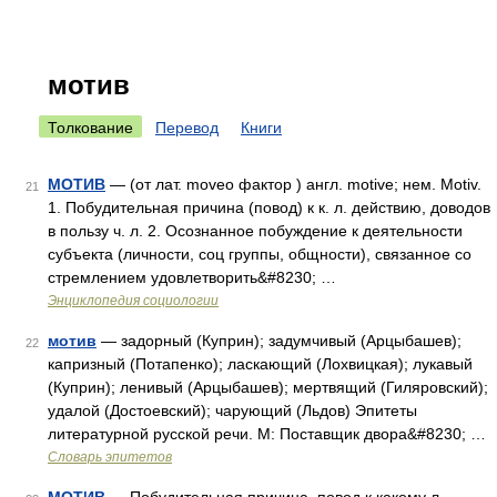
мотив
Толкование
Перевод
Книги
МОТИВ
— (от лат. moveo фактор ) англ. motive; нем. Motiv.
21
1. Побудительная причина (повод) к к. л. действию, доводов
в пользу ч. л. 2. Осознанное побуждение к деятельности
субъекта (личности, соц группы, общности), связанное со
стремлением удовлетворить&#8230; …
Энциклопедия социологии
мотив
— задорный (Куприн); задумчивый (Арцыбашев);
22
капризный (Потапенко); ласкающий (Лохвицкая); лукавый
(Куприн); ленивый (Арцыбашев); мертвящий (Гиляровский);
удалой (Достоевский); чарующий (Льдов) Эпитеты
литературной русской речи. М: Поставщик двора&#8230; …
Словарь эпитетов