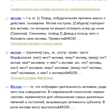
…
Терминологический словарь-тезаурус по литературоведению
мотив
— I а, м. 1) Повод, побудительная причина какого л.
27
действия, основание. Мотив поступка. [Сабуров] повторил
все мотивы, по которым он решил отложить атаку до ночи
(Симонов). Синонимы: по/вод 2) Довод в пользу чего л.
Изложить свои мотивы. Привести&#8230; …
Популярный словарь русского языка
мотив
— [причина] сущ., м., употр. сравн. часто
28
Морфология: (нет) чего? мотива, чему? мотиву, (вижу) что?
мотив, чем? мотивом, о чём? о мотиве; мн. что? мотивы,
(нет) чего? мотивов, чему? мотивам, (вижу) что? мотивы,
чем? мотивами, о чём? о мотивах&#8230; …
Толковый словарь Дмитриева
Мотив
— – то, что побуждает деятельность человека, ради
29
чего она совершается. В современной психологии термин
«мотив» применяется для обозначения самых различных
явлений и состояний, вызывающих активность субъекта. В
роли мотива могут выступать&#8230; …