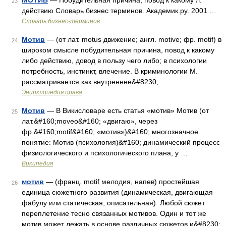
МОТИВ
— Побудительная причина, повод к какому л.
23
действию Словарь бизнес терминов. Академик.ру. 2001 …
Словарь бизнес-терминов
Мотив
— (от лат. motus движение; англ. motive; фр. motif) в
24
широком смысле побудительная причина, повод к какому
либо действию, довод в пользу чего либо; в психологии
потребность, инстинкт, влечение. В криминологии М.
рассматривается как внутреннее&#8230; …
Энциклопедия права
Мотив
— В Викисловаре есть статья «мотив» Мотив (от
25
лат.&#160;moveo&#160; «двигаю», через
фр.&#160;motif&#160; «мотив»)&#160; многозначное
понятие: Мотив (психология)&#160; динамический процесс
физиологического и психологического плана, у …
Википедия
мотив
— (франц. motif мелодия, напев) простейшая
26
единица сюжетного развития (динамическая, двигающая
фабулу или статическая, описательная). Любой сюжет
переплетение тесно связанных мотивов. Один и тот же
мотив может лежать в основе различных сюжетов и&#8230;