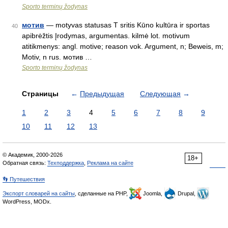
Sporto terminų žodynas
мотив
— motyvas statusas T sritis Kūno kultūra ir sportas
40
apibrėžtis Įrodymas, argumentas. kilmė lot. motivum
atitikmenys: angl. motive; reason vok. Argument, n; Beweis, m;
Motiv, n rus. мотив …
Sporto terminų žodynas
Страницы
←
Предыдущая
Следующая
→
1
2
3
4
5
6
7
8
9
10
11
12
13
© Академик, 2000-2026
18+
Обратная связь:
Техподдержка
,
Реклама на сайте
👣 Путешествия
Экспорт словарей на сайты
, сделанные на PHP,
Joomla,
Drupal,
WordPress, MODx.