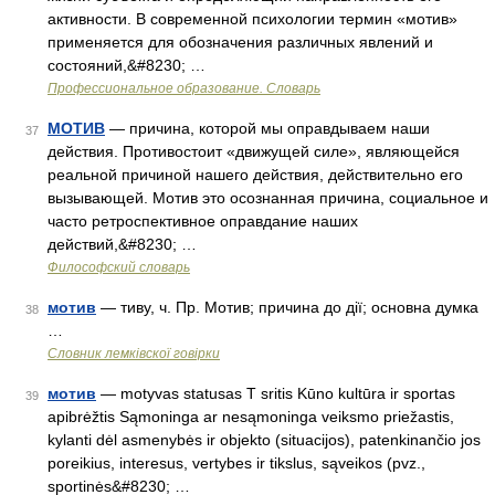
активности. В современной психологии термин «мотив»
применяется для обозначения различных явлений и
состояний,&#8230; …
Профессиональное образование. Словарь
МОТИВ
— причина, которой мы оправдываем наши
37
действия. Противостоит «движущей силе», являющейся
реальной причиной нашего действия, действительно его
вызывающей. Мотив это осознанная причина, социальное и
часто ретроспективное оправдание наших
действий,&#8230; …
Философский словарь
мотив
— тиву, ч. Пр. Мотив; причина до дії; основна думка
38
…
Словник лемківскої говірки
мотив
— motyvas statusas T sritis Kūno kultūra ir sportas
39
apibrėžtis Sąmoninga ar nesąmoninga veiksmo priežastis,
kylanti dėl asmenybės ir objekto (situacijos), patenkinančio jos
poreikius, interesus, vertybes ir tikslus, sąveikos (pvz.,
sportinės&#8230; …