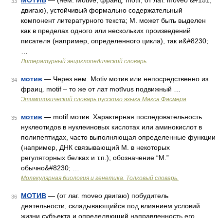
МОТИВ
— (нем. Motive, франц. motif, от лат. moveo &#151;
33
двигаю), устойчивый формально содержательный
компонент литературного текста; М. может быть выделен
как в пределах одного или нескольких произведений
писателя (например, определенного цикла), так и&#8230;
…
Литературный энциклопедический словарь
мотив
— Через нем. Моtiv мотив или непосредственно из
34
фраиц. motif – то же от лат motīvus подвижный …
Этимологический словарь русского языка Макса Фасмера
мотив
— motif мотив. Характерная последовательность
35
нуклеотидов в нуклеиновых кислотах или аминокислот в
полипептидах, часто выполняющая определенные функции
(например, ДНК связывающий М. в некоторых
регуляторных белках и т.п.); обозначение “М.”
обычно&#8230; …
Молекулярная биология и генетика. Толковый словарь.
МОТИВ
— (от лаг. moveo двигаю) побудитель
36
деятельности, складывающийся под влиянием условий
жизни субъекта и определяющий направленность его