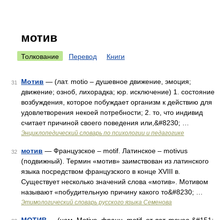
мотив
Толкование
Перевод
Книги
Мотив
— (лат. motio – душевное движение, эмоция;
31
движение; озноб, лихорадка; юр. исключение) 1. состояние
возбуждения, которое побуждает организм к действию для
удовлетворения некоей потребности; 2. то, что индивид
считает причиной своего поведения или,&#8230; …
Энциклопедический словарь по психологии и педагогике
мотив
— Французское – motif. Латинское – motivus
32
(подвижный). Термин «мотив» заимствован из латинского
языка посредством французского в конце XVIII в.
Существует несколько значений слова «мотив». Мотивом
называют «побудительную причину какого то&#8230; …
Этимологический словарь русского языка Семенова