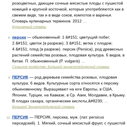
розоцветных, дающее сочные мясистые плоды с пушистой
кожицей и крупной косточкой, которые употребляются как в
свежем виде, так и в виде соков, компотов и варенья.
Словарь кулинарных терминов. 2012 …
Кулинарный словарь
персик
— обыкновенный: 1 &#151; цветущий побег;
8
2 &#151; цветок (в разрезе); 3 &#151; ветка с плодом;
4 &#151; плод (в разрезе). персик (Persica), род древесных
растений семейства розовых, плодовая культура. 6 видов, в
Китае. П. обыкновенный (P. vulgaris) …
Сельское хозяйство. Большой энциклопедический словарь
ПЕРСИК
— род деревьев семейства розовых, плодовая
9
культура. 6 видов. Культурные сорта относятся к персику
обыкновенному. Выращивают на юге Европы, в США,
Японии, Турции, на Кавказе, в Ср. Азии, Молдавии, в Крыму.
В плодах сахара, органические кислоты,&#8230; …
Большой Энциклопедический словарь
ПЕРСИК
— ПЕРСИК, персика, муж. (лат. persicus
10
персидский). 1. Мягкий, сочный мясистый фрукт, с пушистой