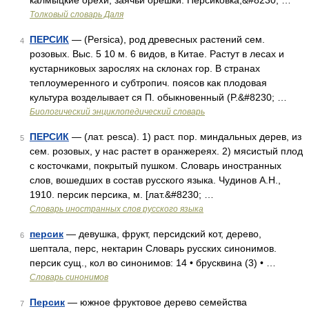
калмыцкие орехи, заячьи орешки. Персиковка,&#8230; …
Толковый словарь Даля
ПЕРСИК
— (Persica), род древесных растений сем.
4
розовых. Выс. 5 10 м. 6 видов, в Китае. Растут в лесах и
кустарниковых зарослях на склонах гор. В странах
теплоумеренного и субтропич. поясов как плодовая
культура возделывает ся П. обыкновенный (P.&#8230; …
Биологический энциклопедический словарь
ПЕРСИК
— (лат. pesca). 1) раст. пор. миндальных дерев, из
5
сем. розовых, у нас растет в оранжереях. 2) мясистый плод
с косточками, покрытый пушком. Словарь иностранных
слов, вошедших в состав русского языка. Чудинов А.Н.,
1910. персик персика, м. [лат.&#8230; …
Словарь иностранных слов русского языка
персик
— девушка, фрукт, персидский кот, дерево,
6
шептала, перс, нектарин Словарь русских синонимов.
персик сущ., кол во синонимов: 14 • брусквина (3) • …
Словарь синонимов
Персик
— южное фруктовое дерево семейства
7