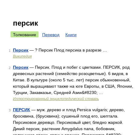
персик
Толкование
Перевод
Книги
Персик
— ? Персик Плод персика в разрезе …
1
Википедия
Персик
— Персик. Плод и побег с цветками. ПЕРСИК, род
2
древесных растений (семейство розоцветные). 6 видов, в
Китае. В культуре (около 5 тыс. лет) персик обыкновенный,
который выращивают также на юге Европы, в США, Японии,
Турции, Закавказье, Средней Азии&#8230; …
Иллюстрированный энциклопедический словарь
ПЕРСИК
— муж. дерево и плод Persica vulgaris; дерево,
3
бросквина, (брусквина); сушеный плод его, шептала.
Персиковое деревцо. Персиковый цвет, бледно жаркой.
Дикий персик, растение Amygdalus nana, бобовник,