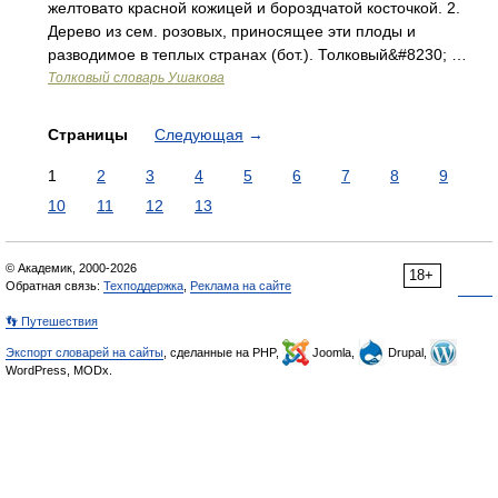
желтовато красной кожицей и бороздчатой косточкой. 2.
Дерево из сем. розовых, приносящее эти плоды и
разводимое в теплых странах (бот.). Толковый&#8230; …
Толковый словарь Ушакова
Страницы
Следующая
→
1
2
3
4
5
6
7
8
9
10
11
12
13
© Академик, 2000-2026
18+
Обратная связь:
Техподдержка
,
Реклама на сайте
👣 Путешествия
Экспорт словарей на сайты
, сделанные на PHP,
Joomla,
Drupal,
WordPress, MODx.