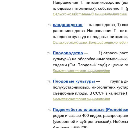
Направления П.: питомниководство (в
плодовых питомниках); собственно П. 
Сельско-хозяйственный энциклопедический 
плодоводство
— плодоводство, 1) во
73
растениеводства. Направления П.: пи
плодовых культур в плодовых питомник
Сельское хозяйство. Большой энциклопедич
Плодоводство
— 1) отрасль растени
74
культуры) на обособленных земельных
садами (См. Плодовый сад)) с целью п
Большая советская энциклопедия
Плодовые культуры
— группа дикор
75
полукустарниковых, многолетних куста
съедобные плоды. В СССР в качестве П
Большая советская энциклопедия
Подсемейство сливовые (Prunoidea
76
родов и свыше 400 видов, распростра
(умеренной и субтропической). Неболь
Америки, в&#8230; …