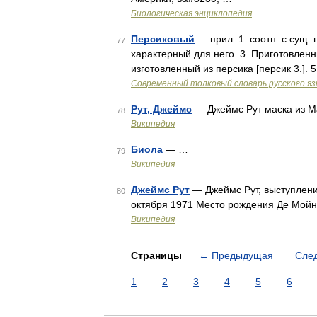
Биологическая энциклопедия
Персиковый
— прил. 1. соотн. с сущ.
77
характерный для него. 3. Приготовленны
изготовленный из персика [персик 3.].
Современный толковый словарь русского я
Рут, Джеймс
— Джеймс Рут маска из Ma
78
Википедия
Биола
— …
79
Википедия
Джеймс Рут
— Джеймс Рут, выступлени
80
октября 1971 Место рождения Де Мойн
Википедия
Страницы
←
Предыдущая
Сле
1
2
3
4
5
6