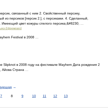
 персик, связанный с ним 2. Свойственный персику,
й из персиков [персик 2.], с персиками. 4. Сделанный,
 5. Имеющий цвет кожуры спелого персика;&#8230; …
зыка Ефремовой
yhem Festival в 2008 …
е Slipknot в 2008 году на фестивале Mayhem Дата рождения 2
, Айова Страна …
дующая
→
7
8
9
10
11
12
13