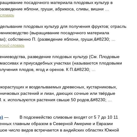
ыращивание посадочного материала плодовых культур в
(разведение яблони, груши, абрикоса, сливы, вишни …
словарь
зделывание плодовых культур для получения фруктов; отрасль
томниководство (выращивание посадочного материала
ах); собственно П. (разведение яблони, груши,&#8230; …
еский словарь
еводства, разведение плодовых культур (См. Плодовые
 массивах и приусадебных участках (называются плодовыми
олучения плодов, ягод и орехов. К П.&#8230; …
астущих и возделываемых древесных, кустарниковых,
рничковых растений и лиан, дающих сочные или твёрдые
. к. используются растения свыше 50 родов,&#8230; …
e)
— В подсемейство сливовые входят от 5 7 до 10 11
ненных главным образом в Северной Америке и Евразии
шое число видов встречается в андийских областях Южной