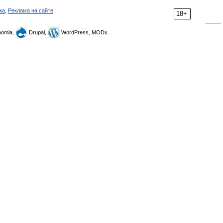
ка
,
Реклама на сайте
18+
omla,
Drupal,
WordPress, MODx.