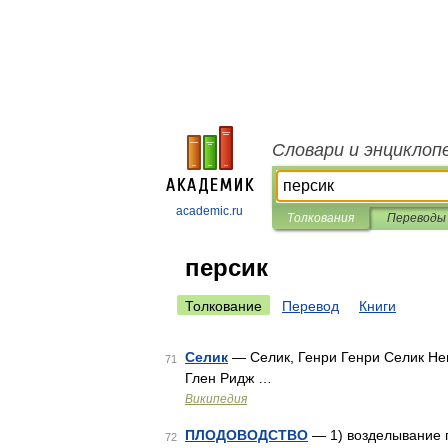
Словари и энциклоп
academic.ru
Толкования
Переводы
персик
Толкование
Перевод
Книги
Селик
— Селик, Генри Генри Селик Hen
71
Глен Ридж …
Википедия
ПЛОДОВОДСТВО
— 1) возделывание п
72