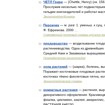
ЧЕТЛ Генри
— (Chettle, Henry) (ок. 156
92
Прослужив несколько лет подмастерьем
гильдии книгоиздателей и работал мас
Энциклопедия Кольера
Персичек
— м. разг. 1. уменьш. к сущ.
93
Ф. Ефремова. 2000 …
Современный толковый словарь русского я
плодоводство
— возделывание плодов
94
растениеводства. Одна из древнейших с.
Средней Азии и Закавказье выращивают
Географическая энциклопедия
оспа растений
— (шарка), болезнь, вы
95
Поражает косточковые плодовые растени
косточках тёмно фиолетовые пятна, к
Энциклопедический словарь
комнатные растения
— растения, выр
96
декоративного оформления. Красивоцв
фиалка, цикламен, азалия, амарилли
РАСТЕНИЯ,&#8230; …