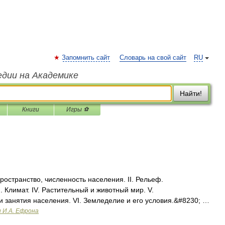
Запомнить сайт
Словарь на свой сайт
RU
едии на Академике
Найти!
Книги
Игры ⚽
ространство, численность населения. II. Рельеф.
I. Климат. IV. Растительный и животный мир. V.
и занятия населения. VI. Земледелие и его условия.&#8230; …
и И.А. Ефрона