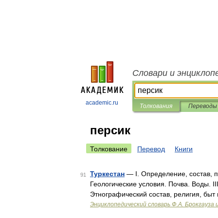
Словари и энциклоп
academic.ru
Толкования
Переводы
персик
Толкование
Перевод
Книги
Туркестан
— I. Определение, состав, п
91
Геологические условия. Почва. Воды. II
Этнографический состав, религия, быт 
Энциклопедический словарь Ф.А. Брокгауза 