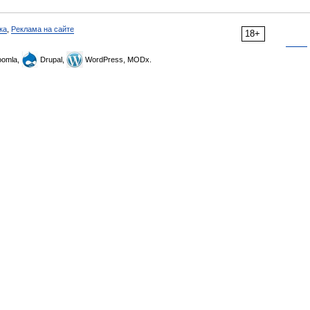
ка
,
Реклама на сайте
18+
omla,
Drupal,
WordPress, MODx.