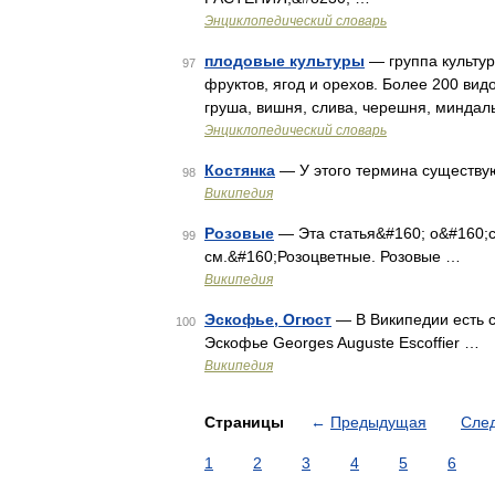
Энциклопедический словарь
плодовые культуры
— группа культу
97
фруктов, ягод и орехов. Более 200 ви
груша, вишня, слива, черешня, миндал
Энциклопедический словарь
Костянка
— У этого термина существую
98
Википедия
Розовые
— Эта статья&#160; о&#160;с
99
см.&#160;Розоцветные. Розовые …
Википедия
Эскофье, Огюст
— В Википедии есть с
100
Эскофье Georges Auguste Escoffier …
Википедия
Страницы
←
Предыдущая
Сле
1
2
3
4
5
6