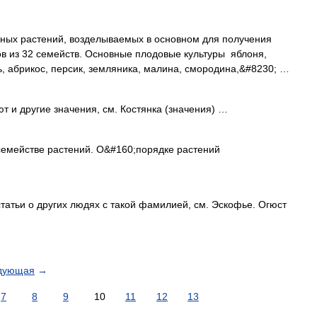
рных растений, возделываемых в основном для получения
дов из 32 семейств. Основные плодовые культуры яблоня,
ь, абрикос, персик, земляника, малина, смородина,&#8230; …
т и другие значения, см. Костянка (значения) …
емействе растений. О&#160;порядке растений
татьи о других людях с такой фамилией, см. Эскофье. Огюст
дующая
→
7
8
9
10
11
12
13