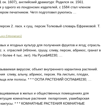
1 ок. 1607), английский драматург. Родился ок. 1561.
 у одного из лондонских издателей, с 1584 стал членом
тером печатником. Четл подготовил рукопись …
 персик 2. ласк. к сущ. персик Толковый словарь Ефремовой. Т.
зыка Ефремовой
ых и ягодных культур для получения фруктов и ягод; отрасль
 х. отраслей (яблоню, грушу, сливу, персик, абрикос, гранат в
 более 4 тыс. лет). На Руси&#8230; …
зываемая вирусом; объект внутреннего карантина растений.
я сливу, алычу, абрикос, персик. На листьях, плодах,
ольца или полосы. * * * ОСПА РАСТЕНИЙ ОСПА&#8230; …
ащиваемые в жилых и общественных помещениях для
етущие комнатные растения пеларгония, узамбарская
с, кактусы. * * * КОМНАТНЫЕ РАСТЕНИЯ КОМНАТНЫЕ