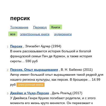
персик
Толкование
Перевод
Книги
все
электронные книги
аудиокниги
Персик
, Элизабет Адлер (1994)
1
В книге рассказывается история большой и богатой
французской семьи Пич де Курмон, а также история
сироты… 590 руб
Персик. Опыт выращивания
, В. Н. Бабенко (2011)
2
Автор имеет большой опыт выращивания такой редкой для
нашего региона культуры, как персик. В брошюре… 14.99
руб
электронная книга
Джеймс и Чудо-Персик
, Даль Роальд (2017)
3
У Джеймса Генри Круизо погибают родители, и с этого
момента его жизнь круто меняется. Он переезжает к