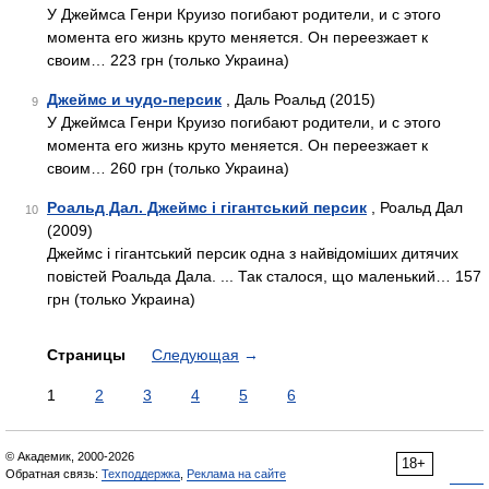
У Джеймса Генри Круизо погибают родители, и с этого
момента его жизнь круто меняется. Он переезжает к
своим… 223 грн (только Украина)
Джеймс и чудо-персик
, Даль Роальд (2015)
9
У Джеймса Генри Круизо погибают родители, и с этого
момента его жизнь круто меняется. Он переезжает к
своим… 260 грн (только Украина)
Роальд Дал. Джеймс і гігантський персик
, Роальд Дал
10
(2009)
Джеймс і гігантський персик одна з найвідоміших дитячих
повістей Роальда Дала. ... Так сталося, що маленький… 157
грн (только Украина)
Страницы
Следующая
→
1
2
3
4
5
6
© Академик, 2000-2026
18+
Обратная связь:
Техподдержка
,
Реклама на сайте