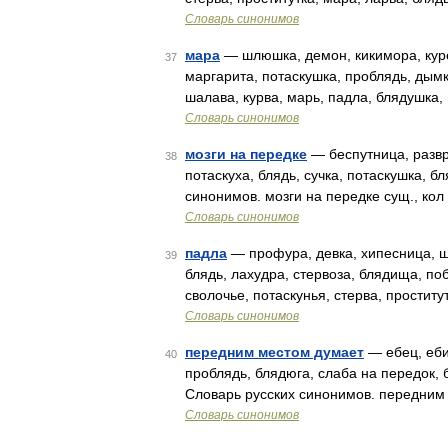
Словарь синонимов
мара
— шлюшка, демон, кикимора, курев
37
маргарита, потаскушка, проблядь, дым
шалава, курва, марь, падла, блядушка,
Словарь синонимов
мозги на передке
— беспутница, развр
38
потаскуха, блядь, сучка, потаскушка, 
синонимов. мозги на передке сущ., кол
Словарь синонимов
падла
— профура, девка, хипесница, шм
39
блядь, лахудра, стервоза, блядища, по
сволочье, потаскунья, стерва, простит
Словарь синонимов
передним местом думает
— ебец, ебиц
40
проблядь, блядюга, слаба на передок, 
Словарь русских синонимов. передним 
Словарь синонимов