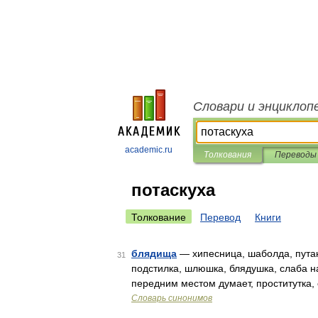
Словари и энциклоп
academic.ru
Толкования
Переводы
потаскуха
Толкование
Перевод
Книги
блядища
— хипесница, шаболда, путана
31
подстилка, шлюшка, блядушка, слаба на
передним местом думает, проститутка, 
Словарь синонимов