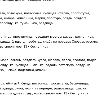
о, потаскуха, потаскунья, гулящая, стерва, проститутка,
ка, шмара, хипесница, мария, профура, блядь, блядюга,
 поблядушка, туман, мга, блядища …
атница, проститутка, передним местом думает, распутница,
блядища, блядюга, проблядь, слаба на передок Словарь русских
 во синонимов: 13 • беспутница …
ара, погань, блядюга, курва, шалава, лярва, сволота, падло,
блядушка, гулящая, шлюшка, падаль, потаскуха, блядушка,
утка, шлюха, подстилка,&#8230; …
а, ебливый; блядь, потаскуха, проститутка, беспутница,
блядища, сучка, мозги на передке, развратница, шлюха
местом думает сущ., кол во синонимов: 12 • беспутница …