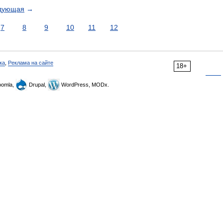
дующая
→
7
8
9
10
11
12
ка
,
Реклама на сайте
18+
omla,
Drupal,
WordPress, MODx.