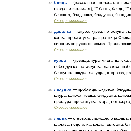
блядь
— (вокзальная, полосатая, после
32
пизда не высыхает); °° блять, бледь; °
блядюга, блядюшка, блядушка, бляндин
Словарь синонимов
давалка
— шкура, курва, потаскунья, ш
33
кошка, проститутка, развратница Слова
синонимов русского языка. Практически
Словарь синонимов
курва
— курвища, курвяжища; шлюха; х
34
поблядушка, потаскушка, давалка, шабо
блядушка, шкура, лахудра, стервоза, 
Словарь синонимов
лахудра
— проблядь, шкуреха, блядища,
35
шкура, шлюха, кошка, блядушка, шлюшк
профура, проститутка, мара, потаскуха
Словарь синонимов
лярва
— стервоза, лахудра, блядища, 
36
шалава, подстилка, кошка, шлюшка, бля
стерва, проститутка, мара, ларва, бля