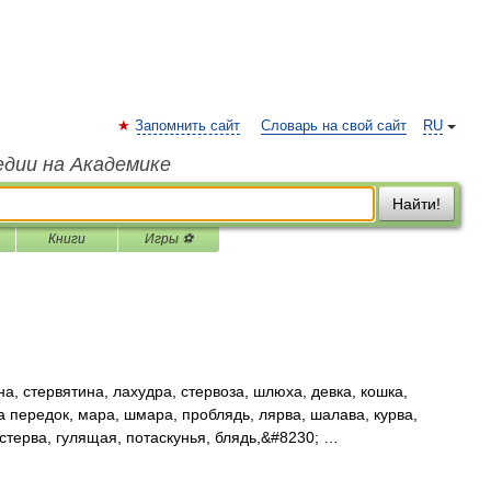
Запомнить сайт
Словарь на свой сайт
RU
едии на Академике
Найти!
Книги
Игры ⚽
, стервятина, лахудра, стервоза, шлюха, девка, кошка,
 передок, мара, шмара, проблядь, лярва, шалава, курва,
стерва, гулящая, потаскунья, блядь,&#8230; …