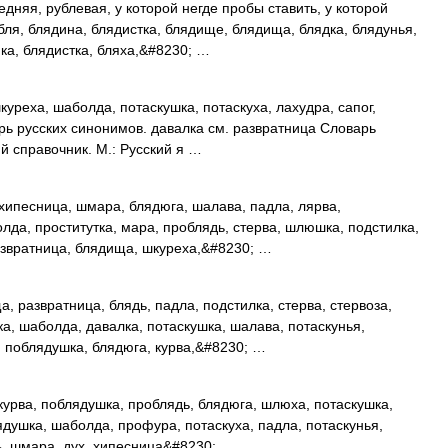
дняя, рублевая, у которой негде пробы ставить, у которой
° бля, блядина, блядистка, блядище, блядища, блядка, блядунья,
ка, блядистка, бляха,&#8230; …
куреха, шаболда, потаскушка, потаскуха, лахудра, сапог,
рь русских синонимов. давалка см. развратница Словарь
й справочник. М.: Русский я …
ипесница, шмара, блядюга, шалава, падла, лярва,
лда, проститутка, мара, проблядь, стерва, шлюшка, подстилка,
развратница, блядища, шкуреха,&#8230; …
 развратница, блядь, падла, подстилка, стерва, стервоза,
а, шаболда, давалка, потаскушка, шалава, потаскунья,
, поблядушка, блядюга, курва,&#8230; …
курва, поблядушка, проблядь, блядюга, шлюха, потаскушка,
душка, шаболда, профура, потаскуха, падла, потаскунья,
дь, шмара, дух, хипесница&#8230; …