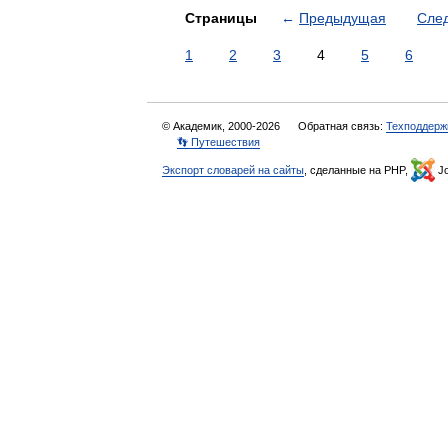
Страницы
←
Предыдущая
Сле
1
2
3
4
5
6
© Академик, 2000-2026
Обратная связь:
Техподдерж
👣 Путешествия
Экспорт словарей на сайты
, сделанные на PHP,
Jo