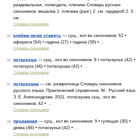
раздевальная, топмодель, плечики Словарь русских
синонимов. вешалка 1. плечики (разг.) 2. см. гардероб 2. 3.
см …
Словарь синонимов
клейма негде ставить
— сущ., кол во синонимов: 52 •
85
аферюга (54) • гадина (27) • гадюка (39) • …
Словарь синонимов
потаскуша
— сущ., кол во синонимов: 8 • потаскунья (42) •
86
потаскуха (46) • потаскушка (42) • …
Словарь синонимов
потаскушка
— см. развратница Словарь синонимов
87
русского языка. Практический справочник. М.: Русский язык.
З. Е. Александрова. 2011. потаскушка сущ., кол во
синонимов: 42 • …
Словарь синонимов
продажная
— сущ., кол во синонимов: 9 • гулящая (30) •
88
девка (46) • потаскунья (42) • …
Словарь синонимов