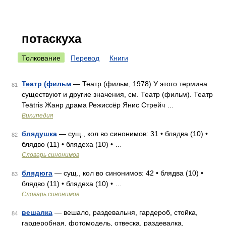
потаскуха
Толкование
Перевод
Книги
Театр (фильм
— Театр (фильм, 1978) У этого термина
81
существуют и другие значения, см. Театр (фильм). Театр
Teātris Жанр драма Режиссёр Янис Стрейч …
Википедия
блядушка
— сущ., кол во синонимов: 31 • блядва (10) •
82
блядво (11) • блядеха (10) • …
Словарь синонимов
блядюга
— сущ., кол во синонимов: 42 • блядва (10) •
83
блядво (11) • блядеха (10) • …
Словарь синонимов
вешалка
— вешало, раздевальня, гардероб, стойка,
84
гардеробная, фотомодель, отвеска, раздевалка,