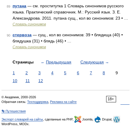
путана
— см. проститутка 1 Словарь синонимов русского
89
языка. Практический справочник. М.: Русский язык. З. Е.
Александрова. 2011. путана сущ., кол во синонимов: 23 • …
Словарь синонимов
стервоза
— сущ., кол во синонимов: 39 • блядища (40) •
90
блядушка (31) • блядь (46) • …
Словарь синонимов
Страницы
←
Предыдущая
Следующая
→
1
2
3
4
5
6
7
8
9
10
11
12
© Академик, 2000-2026
18+
Обратная связь:
Техподдержка
,
Реклама на сайте
👣 Путешествия
Экспорт словарей на сайты
, сделанные на PHP,
Joomla,
Drupal,
WordPress, MODx.