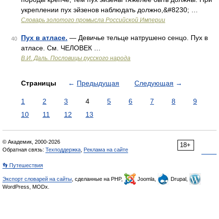
укреплении пух эйзенов наблюдать должно,&#8230; …
Словарь золотого промысла Российской Империи
Пух в атласе.
— Девичье тельце натрушено сенцо. Пух в
40
атласе. См. ЧЕЛОВЕК …
В.И. Даль. Пословицы русского народа
Страницы
←
Предыдущая
Следующая
→
1
2
3
4
5
6
7
8
9
10
11
12
13
© Академик, 2000-2026
18+
Обратная связь:
Техподдержка
,
Реклама на сайте
👣 Путешествия
Экспорт словарей на сайты
, сделанные на PHP,
Joomla,
Drupal,
WordPress, MODx.