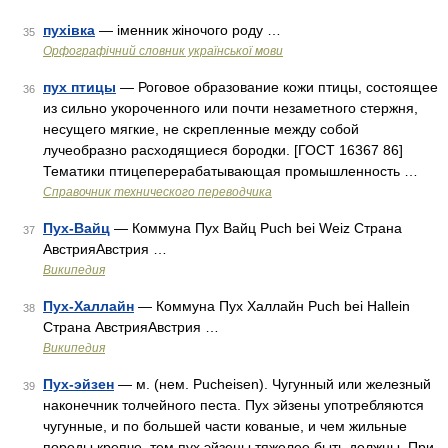
пухівка
— іменник жіночого роду …
35
Орфографічний словник української мови
пух птицы
— Роговое образование кожи птицы, состоящее
36
из сильно укороченного или почти незаметного стержня,
несущего мягкие, не скрепленные между собой
лучеобразно расходящиеся бородки. [ГОСТ 16367 86]
Тематики птицеперерабатывающая промышленность …
Справочник технического переводчика
Пух-Вайц
— Коммуна Пух Вайц Puch bei Weiz Страна
37
АвстрияАвстрия …
Википедия
Пух-Халлайн
— Коммуна Пух Халлайн Puch bei Hallein
38
Страна АвстрияАвстрия …
Википедия
Пух-эйзен
— м. (нем. Рucheisеn). Чугунный или железный
39
наконечник толчейного песта. Пух эйзены употребляются
чугунные, и по большей части кованые, и чем жильные
породы крепче, тем пух эйзены тяжелее быть должны. При