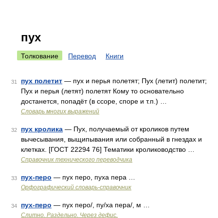
пух
Толкование
Перевод
Книги
пух полетит
— пух и перья полетят; Пух (летит) полетит;
31
Пух и перья (летят) полетят Кому то основательно
достанется, попадёт (в ссоре, споре и т.п.) …
Словарь многих выражений
пух кролика
— Пух, получаемый от кроликов путем
32
вычесывания, выщипывания или собранный в гнездах и
клетках. [ГОСТ 22294 76] Тематики кролиководство …
Справочник технического переводчика
пух-перо
— пух перо, пуха пера …
33
Орфографический словарь-справочник
пух-перо
— пух перо/, пу/ха пера/, м …
34
Слитно. Раздельно. Через дефис.