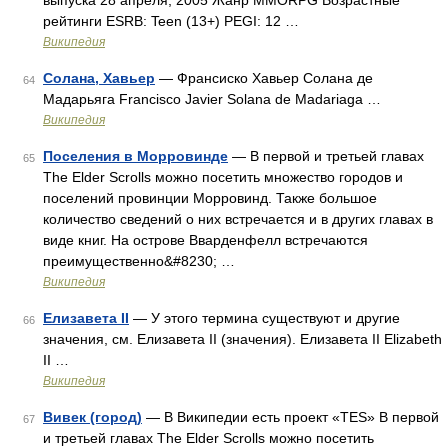
выпуска 28 апреля, 2005 Жанр MMORPG Возрастные
рейтинги ESRB: Teen (13+) PEGI: 12 …
Википедия
Солана, Хавьер
— Франсиско Хавьер Солана де
64
Мадарьяга Francisco Javier Solana de Madariaga …
Википедия
Поселения в Морровинде
— В первой и третьей главах
65
The Elder Scrolls можно посетить множество городов и
поселений провинции Морровинд. Также большое
количество сведений о них встречается и в других главах в
виде книг. На острове Вварденфелл встречаются
преимущественно&#8230; …
Википедия
Елизавета II
— У этого термина существуют и другие
66
значения, см. Елизавета II (значения). Елизавета II Elizabeth
II …
Википедия
Вивек (город)
— В Википедии есть проект «TES» В первой
67
и третьей главах The Elder Scrolls можно посетить