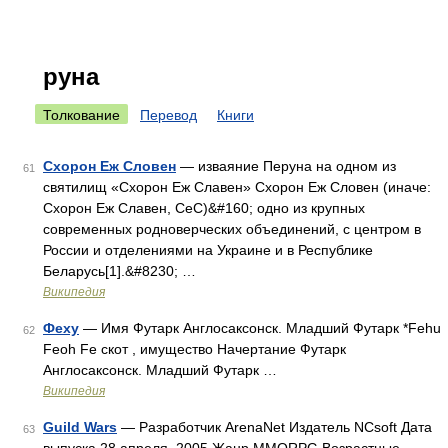
руна
Толкование
Перевод
Книги
Схорон Еж Словен
— изваяние Перуна на одном из
61
святилищ «Схорон Еж Славен» Схорон Еж Словен (иначе:
Схорон Еж Славен, СеС)&#160; одно из крупных
современных родноверческих объединений, с центром в
России и отделениями на Украине и в Республике
Беларусь[1].&#8230; …
Википедия
Феху
— Имя Футарк Англосаксонск. Младший Футарк *Fehu
62
Feoh Fe скот , имущество Начертание Футарк
Англосаксонск. Младший Футарк …
Википедия
Guild Wars
— Разработчик ArenaNet Издатель NCsoft Дата
63