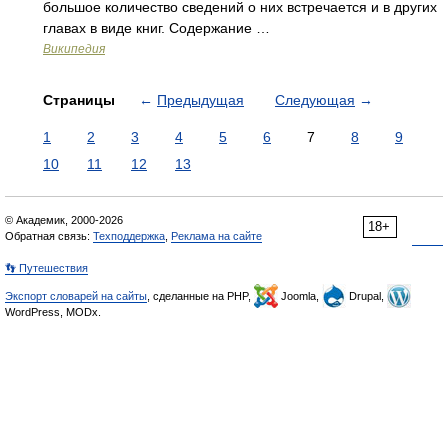
большое количество сведений о них встречается и в других
главах в виде книг. Содержание …
Википедия
Страницы
←
Предыдущая
Следующая
→
1
2
3
4
5
6
7
8
9
10
11
12
13
© Академик, 2000-2026
18+
Обратная связь:
Техподдержка
,
Реклама на сайте
👣 Путешествия
Экспорт словарей на сайты
, сделанные на PHP,
Joomla,
Drupal,
WordPress, MODx.