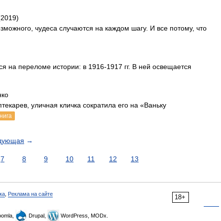
(2019)
зможного, чудеса случаются на каждом шагу. И все потому, что
я на переломе истории: в 1916-1917 гг. В ней освещается
нко
текарев, уличная кличка сократила его на «Ваньку
нига
дующая
→
7
8
9
10
11
12
13
ка
,
Реклама на сайте
18+
omla,
Drupal,
WordPress, MODx.