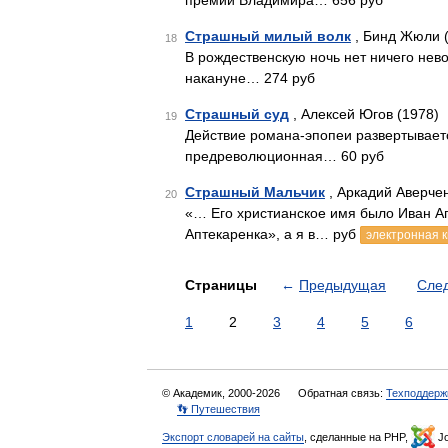
премии Владимира… 656 руб
Страшный милый волк
, Бинд Жюли 
18
В рождественскую ночь нет ничего нево
накануне… 274 руб
Страшный суд
, Алексей Югов (1978)
19
Действие романа-эпопеи развертываетс
предреволюционная… 60 руб
Страшный Мальчик
, Аркадий Аверче
20
«… Его христианское имя было Иван Ап
Аптекаренка», а я в… руб
электронная к
Страницы
←
Предыдущая
Сле
1
2
3
4
5
6
© Академик, 2000-2026
Обратная связь:
Техподдерж
👣 Путешествия
Экспорт словарей на сайты
, сделанные на PHP,
Jo