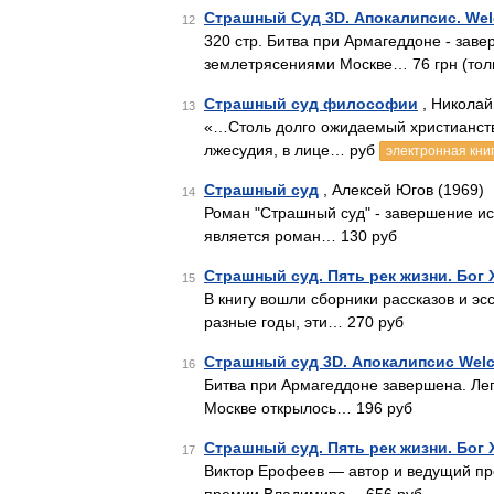
Страшный Суд 3D. Апокалипсис. Wel
12
320 стр. Битва при Армагеддоне - зав
землетрясениями Москве… 76 грн (тол
Страшный суд философии
, Николай
13
«…Столь долго ожидаемый христианст
лжесудия, в лице… руб
электронная кни
Страшный суд
, Алексей Югов (1969)
14
Роман "Страшный суд" - завершение и
является роман… 130 руб
Страшный суд. Пять рек жизни. Бог 
15
В книгу вошли сборники рассказов и эсс
разные годы, эти… 270 руб
Страшный суд 3D. Апокалипсис Wel
16
Битва при Армагеддоне завершена. Л
Москве открылось… 196 руб
Страшный суд. Пять рек жизни. Бог 
17
Виктор Ерофеев — автор и ведущий пр