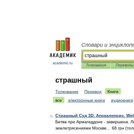
Словари и энциклоп
academic.ru
Толкования
Переводы
страшный
Толкование
Перевод
Книги
все
электронные книги
аудиокниги
Страшный Суд 3D. Апокалипсис. Wel
11
Битва при Армагеддоне - завершена. 
землетрясениями Москве… 68 грн (тол