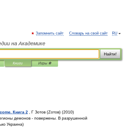
Запомнить сайт
Словарь на свой сайт
RU
едии на Академике
Найти!
Книги
Игры ⚽
come. Книга 2
, Г Зотов (Zотов) (2010)
Легионы демонов - повержены. В разрушенной
ько Украина)