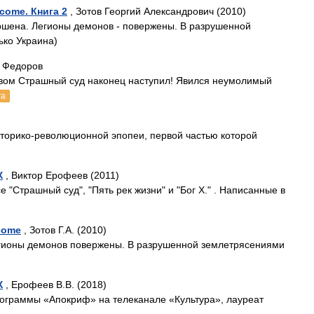
come. Книга 2
, Зотов Георгий Александрович (2010)
ершена. Легионы демонов - повержены. В разрушенной
ько Украина)
 Федоров
вом Страшный суд наконец наступил! Явился неумолимый
га
сторико-революционной эпопеи, первой частью которой
Х
, Виктор Ерофеев (2011)
е "Страшный суд", "Пять рек жизни" и "Бог X." . Написанные в
come
, Зотов Г.А. (2010)
егионы демонов повержены. В разрушенной землетрясениями
Х
, Ерофеев В.В. (2018)
ограммы «Апокриф» на телеканале «Культура», лауреат