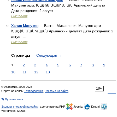
9
Манукян арм. Խաչիկ Մանուկյան Армянский депутат
Дата рождения: 2 август …
Википедия
Хачик Манукян
— Вазген Микаэлович Манукян арм.
10
Խաչիկ Մանուկյան Армянский депутат Дата рождения: 2
август …
Википедия
Страницы
Следующая
→
1
2
3
4
5
6
7
8
9
10
11
12
13
© Академик, 2000-2026
18+
Обратная связь:
Техподдержка
,
Реклама на сайте
👣 Путешествия
Экспорт словарей на сайты
, сделанные на PHP,
Joomla,
Drupal,
WordPress, MODx.