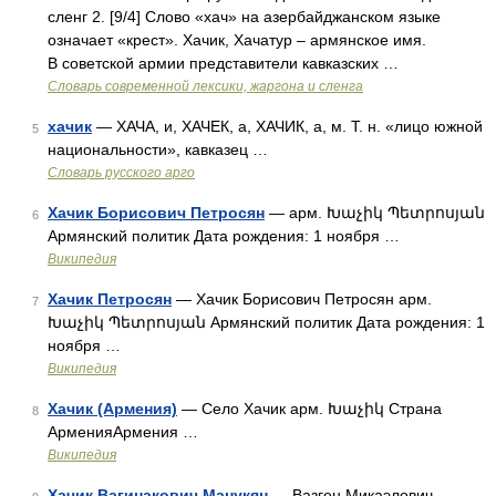
сленг 2. [9/4] Слово «хач» на азербайджанском языке
означает «крест». Хачик, Хачатур – армянское имя.
В советской армии представители кавказских …
Cловарь современной лексики, жаргона и сленга
хачик
— ХАЧА, и, ХАЧЕК, а, ХАЧИК, а, м. Т. н. «лицо южной
5
национальности», кавказец …
Словарь русского арго
Хачик Борисович Петросян
— арм. Խաչիկ Պետրոսյան
6
Армянский политик Дата рождения: 1 ноября …
Википедия
Хачик Петросян
— Хачик Борисович Петросян арм.
7
Խաչիկ Պետրոսյան Армянский политик Дата рождения: 1
ноября …
Википедия
Хачик (Армения)
— Село Хачик арм. Խաչիկ Страна
8
АрменияАрмения …
Википедия
Хачик Вагинакович Манукян
— Вазген Микаэлович