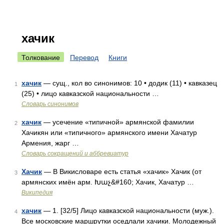
хачик
Толкование
Перевод
Книги
хачик
— сущ., кол во синонимов: 10 • додик (11) • кавказец
1
(25) • лицо кавказской национальности …
Словарь синонимов
хачик
— усечение «типичной» армянской фамилии
2
Хачикян или «типичного» армянского имени Хачатур
Армения, жарг …
Словарь сокращений и аббревиатур
Хачик
— В Викисловаре есть статья «хачик» Хачик (от
3
армянских имён арм. Խաչ&#160; Хачик, Хачатур …
Википедия
хачик
— 1. [32/5] Лицо кавказской национальности (муж.).
4
Все московские маршрутки оседлали хачики. Молодежный