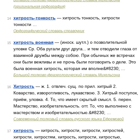
Большой толково-фразеологический словарь Михельсона
(оригинальная орфография)
хитрость-тонкость
— хитрость тонкость, хитрости
14
тонкости …
Орфографический словарь-справочник
хитрость военная
— (иноск. шутл.) о позволительной
15
уловке Ср. Оба ругали друг друга... и тем отводили глаза от
взаимной дружбы между собою. При обычных же встречах
они были вежливы и не прочь были поговорить о деле. Это
была военная хитрость, которая им вполне&#8230; …
Большой толково-фразеологический словарь Михельсона
Хитрость
— ж. 1. отвлеч. сущ. по прил. хитрый 2.
16
Коварство, изворотливость, лукавствою. 3. Хитрый поступок,
приём, уловка. 4. То, что имеет скрытый смысл. 5. перен.
Мастерство, изобретательность. отт. То, что выполнено с
мастерством и изобретательностью.&#8230; …
Современный толковый словарь русского языка Ефремовой
хитрость
— хитрость, хитрости, хитрости, хитростей,
17
хитрости, хитростям, хитрость, хитрости, хитростью,