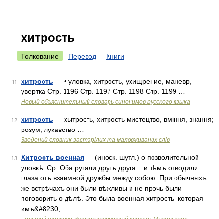
хитрость
Толкование
Перевод
Книги
хитрость
— • уловка, хитрость, ухищрение, маневр,
11
увертка Стр. 1196 Стр. 1197 Стр. 1198 Стр. 1199 …
Новый объяснительный словарь синонимов русского языка
хитрость
— хытрость, хитрость мистецтво, вміння, знання;
12
розум; лукавство …
Зведений словник застарілих та маловживаних слів
Хитрость военная
— (иноск. шутл.) о позволительной
13
уловкѣ. Ср. Оба ругали другъ друга... и тѣмъ отводили
глаза отъ взаимной дружбы между собою. При обычныхъ
же встрѣчахъ они были вѣжливы и не прочь были
поговорить о дѣлѣ. Это была военная хитрость, которая
имъ&#8230; …