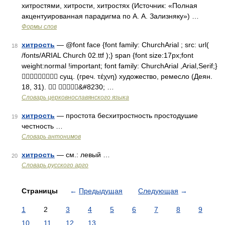
хитростями, хитрости, хитростях (Источник: «Полная
акцентуированная парадигма по А. А. Зализняку») …
Формы слов
хитрость
— @font face {font family: ChurchArial ; src: url(
18
/fonts/ARIAL Church 02.ttf );} span {font size:17px;font
weight:normal !important; font family: ChurchArial ,Arial,Serif;}
 сущ. (греч. τέχνη) художество, ремесло (Деян.
18, 31).  &#8230; …
Словарь церковнославянского языка
хитрость
— простота бесхитростность простодушие
19
честность …
Словарь антонимов
хитрость
— см.: левый …
20
Словарь русского арго
Страницы
←
Предыдущая
Следующая
→
1
2
3
4
5
6
7
8
9
10
11
12
13