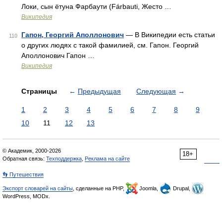
Локи, сын ётуна Фарбаути (Fárbauti, Жесто …
Википедия
Гапон, Георгий Аполлонович
— В Википедии есть статьи
110
о других людях с такой фамилией, см. Гапон. Георгий
Аполлонович Гапон …
Википедия
Страницы
←
Предыдущая
Следующая
→
1
2
3
4
5
6
7
8
9
10
11
12
13
© Академик, 2000-2026
18+
Обратная связь:
Техподдержка
,
Реклама на сайте
👣 Путешествия
Экспорт словарей на сайты
, сделанные на PHP,
Joomla,
Drupal,
WordPress, MODx.