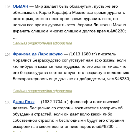
ОБМАН
— Мир желает быть обманутым, пусть же его
103
обманывают. Карло Караффа Можно все время дурачить
некоторых, можно некоторое время дурачить всех, но
нельзя все время дурачить всех. Авраам Линкольн Можно
дурачить слишком многих слишком долгое время.&#8230;
…
Сводная энциклопедия афоризмов
Франсуа де Ларошфуко
— (1613 1680 гг.) писатель
104
моралист Безрассудство сопутствует нам всю жизнь; если
кто нибудь и кажется нам мудрым, то это значит лишь, что
его безрассудства соответствуют его возрасту и положению.
Бесхарактерность еще дальше от добродетели, чем&#8230;
…
Сводная энциклопедия афоризмов
Джон Локк
— (1632 1704 гг.) философ и политический
105
деятель Бесцельно со стороны воспитателя говорить об
обуздании страстей, если он дает волю какой либо
собственной страсти; и бесплодными будут его старания
искоренить в своем воспитаннике порок или&#8230; …