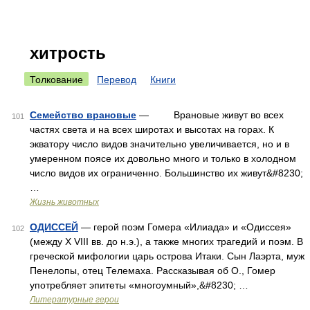
хитрость
Толкование
Перевод
Книги
Семейство врановые
— Врановые живут во всех
101
частях света и на всех широтах и высотах на горах. К
экватору число видов значительно увеличивается, но и в
умеренном поясе их довольно много и только в холодном
число видов их ограниченно. Большинство их живут&#8230;
…
Жизнь животных
ОДИССЕЙ
— герой поэм Гомера «Илиада» и «Одиссея»
102
(между Х VIII вв. до н.э.), а также многих трагедий и поэм. В
греческой мифологии царь острова Итаки. Сын Лаэрта, муж
Пенелопы, отец Телемаха. Рассказывая об О., Гомер
употребляет эпитеты «многоумный»,&#8230; …
Литературные герои