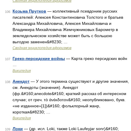
Сводная энциклопедия афоризмов
Козьма Прутков
— коллективный псевдоним русских
106
писателей: Алексея Константиновича Толстого и братьев
Александра Михайловича, Алексея Михайловича и
Владимира Михайловича Жемчужниковых Барометр в
земледельческом хозяйстве может быть с большою
выгодою заменен&#8230; …
Сводная энциклопедия афоризмов
Греко-персидские войны
— Карта греко персидских войн
107
…
Википедия
Анекдот
— У этого термина существуют и другие значения,
108
см. Анекдоты (значения). Анекдот
(фр.&#160;anecdote&#160; краткий рассказ об интересном
случае; от греч. τὸ ἀνέκδοτоν&#160; неопубликовано, букв.
«не изданное»[1])&#160; фольклорный жанр,
короткая&#8230; …
Википедия
Локи
— (др. исл. Loki, также Loki Laufeyjar sonr)&#160;
109