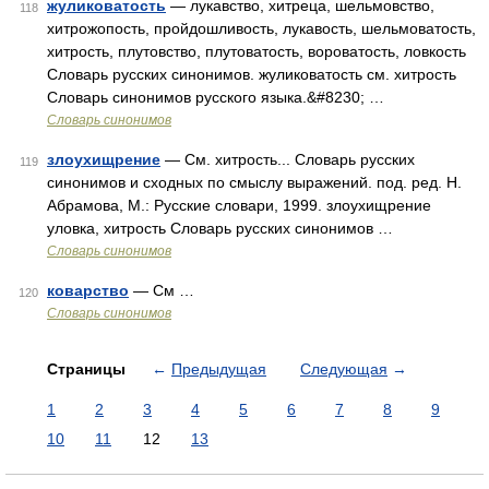
жуликоватость
— лукавство, хитреца, шельмовство,
118
хитрожопость, пройдошливость, лукавость, шельмоватость,
хитрость, плутовство, плутоватость, вороватость, ловкость
Словарь русских синонимов. жуликоватость см. хитрость
Словарь синонимов русского языка.&#8230; …
Словарь синонимов
злоухищрение
— См. хитрость... Словарь русских
119
синонимов и сходных по смыслу выражений. под. ред. Н.
Абрамова, М.: Русские словари, 1999. злоухищрение
уловка, хитрость Словарь русских синонимов …
Словарь синонимов
коварство
— См …
120
Словарь синонимов
Страницы
←
Предыдущая
Следующая
→
1
2
3
4
5
6
7
8
9
10
11
12
13