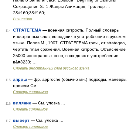
Начало Samurai Jack. Episode I Begining of Samurai
Сокращения SJ 1 Жанры Анимация, Триллер …
2&#160;3&#160; …
Википедия
СТРАТЕГЕМА
— военная хитрость. Полный словарь
114
иностранных слов, вошедших в употребление в русском
языке. Попов М., 1907. СТРАТЕГЕМА греч., от strategeo,
чертить план сражения. Военная хитрость. Объяснение
25000 иностранных слов, вошедших в употребление
в&#8230; …
Словарь иностранных слов русского языка
апрош
— фр. approche (обычно мн.) подходы, маневры,
115
происки См …
Словарь синонимов
виляние
— См. уловка …
116
Словарь синонимов
выверт
— См. уловка …
117
Словарь синонимов