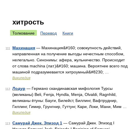
хитрость
Толкование
Перевод
Книги
Махинация
— Махинация&#160; совокупность действий,
111
направленная на получение выгоды нечестным способом,
нелегально. Синонимы: афера, жульничество. Происходит
от слова machina (лат.)&#160; машина. Вероятнее всего под
машиной подразумевается хитроумный&#8230; …
Википедия
Лодур
— Германо скандинавская мифология Турсы
112
(великаны) Beli, Fenja, Hyndla, Menja, Olvaldi, Ragnhild,
великаны ётуны: Бауги, Билейст, Биллинг, Вафтруднир,
Гиллинг, Гимир, Грунгнир, Гуттунг, Кари, Локи, Мани, Мим …
Википедия
Самурай Джек. Эпизод 1
— Самурай Джек. Эпизод I
113