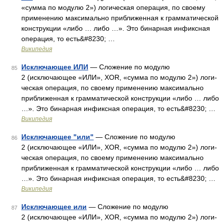
«сумма по модулю 2») ло­ги­чес­кая опе­ра­ция, по сво­ему
при­ме­не­нию мак­си­маль­но при­бли­жен­ная к грам­ма­ти­чес­кой
кон­струк­ции «либо … либо …». Это бинарная инфиксная
опе­ра­ция, то есть&#8230; …
Википедия
Исключающее ИЛИ
— Сложение по модулю
85
2 (исключающее «ИЛИ», XOR, «сумма по модулю 2») ло­ги­
чес­кая опе­ра­ция, по сво­ему при­ме­не­нию мак­си­маль­но
при­бли­жен­ная к грам­ма­ти­чес­кой кон­струк­ции «либо … либо
…». Это бинарная инфиксная опе­ра­ция, то есть&#8230; …
Википедия
Исключающее "или"
— Сложение по модулю
86
2 (исключающее «ИЛИ», XOR, «сумма по модулю 2») ло­ги­
чес­кая опе­ра­ция, по сво­ему при­ме­не­нию мак­си­маль­но
при­бли­жен­ная к грам­ма­ти­чес­кой кон­струк­ции «либо … либо
…». Это бинарная инфиксная опе­ра­ция, то есть&#8230; …
Википедия
Исключающее или
— Сложение по модулю
87
2 (исключающее «ИЛИ», XOR, «сумма по модулю 2») ло­ги­