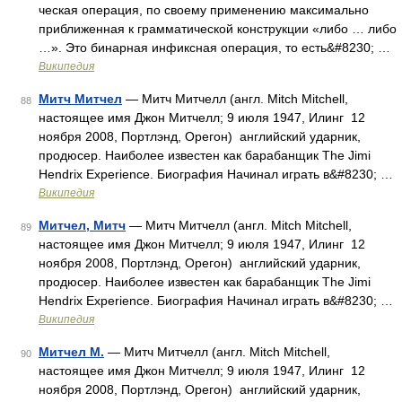
чес­кая опе­ра­ция, по сво­ему при­ме­не­нию мак­си­маль­но
при­бли­жен­ная к грам­ма­ти­чес­кой кон­струк­ции «либо … либо
…». Это бинарная инфиксная опе­ра­ция, то есть&#8230; …
Википедия
Митч Митчел
— Митч Митчелл (англ. Mitch Mitchell,
88
настоящее имя Джон Митчелл; 9 июля 1947, Илинг 12
ноября 2008, Портлэнд, Орегон) английский ударник,
продюсер. Наиболее известен как барабанщик The Jimi
Hendrix Experience. Биография Начинал играть в&#8230; …
Википедия
Митчел, Митч
— Митч Митчелл (англ. Mitch Mitchell,
89
настоящее имя Джон Митчелл; 9 июля 1947, Илинг 12
ноября 2008, Портлэнд, Орегон) английский ударник,
продюсер. Наиболее известен как барабанщик The Jimi
Hendrix Experience. Биография Начинал играть в&#8230; …
Википедия
Митчел М.
— Митч Митчелл (англ. Mitch Mitchell,
90
настоящее имя Джон Митчелл; 9 июля 1947, Илинг 12
ноября 2008, Портлэнд, Орегон) английский ударник,