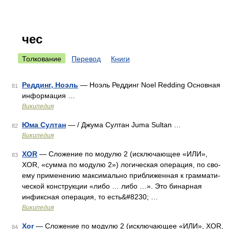
чес
Толкование
Перевод
Книги
Реддинг, Ноэль
— Ноэль Реддинг Noel Redding Основная
81
информация …
Википедия
Юма Султан
— / Джума Султан Juma Sultan …
82
Википедия
XOR
— Сложение по модулю 2 (исключающее «ИЛИ»,
83
XOR, «сумма по модулю 2») ло­ги­чес­кая опе­ра­ция, по сво­
ему при­ме­не­нию мак­си­маль­но при­бли­жен­ная к грам­ма­ти­
чес­кой кон­струк­ции «либо … либо …». Это бинарная
инфиксная опе­ра­ция, то есть&#8230; …
Википедия
Xor
— Сложение по модулю 2 (исключающее «ИЛИ», XOR,
84