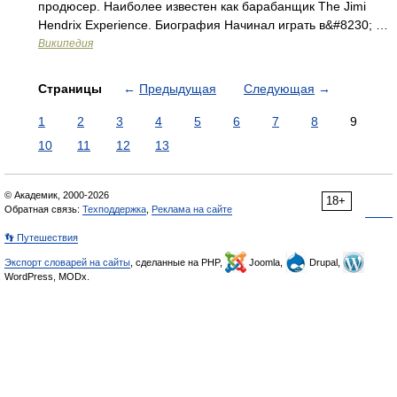
продюсер. Наиболее известен как барабанщик The Jimi
Hendrix Experience. Биография Начинал играть в&#8230; …
Википедия
Страницы
←
Предыдущая
Следующая
→
1
2
3
4
5
6
7
8
9
10
11
12
13
© Академик, 2000-2026
18+
Обратная связь:
Техподдержка
,
Реклама на сайте
👣 Путешествия
Экспорт словарей на сайты
, сделанные на PHP,
Joomla,
Drupal,
WordPress, MODx.