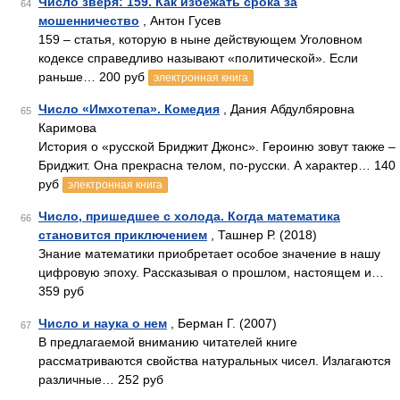
Число зверя: 159. Как избежать срока за
64
мошенничество
, Антон Гусев
159 – статья, которую в ныне действующем Уголовном
кодексе справедливо называют «политической». Если
раньше… 200 руб
электронная книга
Число «Имхотепа». Комедия
, Дания Абдулбяровна
65
Каримова
История о «русской Бриджит Джонс». Героиню зовут также –
Бриджит. Она прекрасна телом, по-русски. А характер… 140
руб
электронная книга
Число, пришедшее с холода. Когда математика
66
становится приключением
, Ташнер Р. (2018)
Знание математики приобретает особое значение в нашу
цифровую эпоху. Рассказывая о прошлом, настоящем и…
359 руб
Число и наука о нем
, Берман Г. (2007)
67
В предлагаемой вниманию читателей книге
рассматриваются свойства натуральных чисел. Излагаются
различные… 252 руб