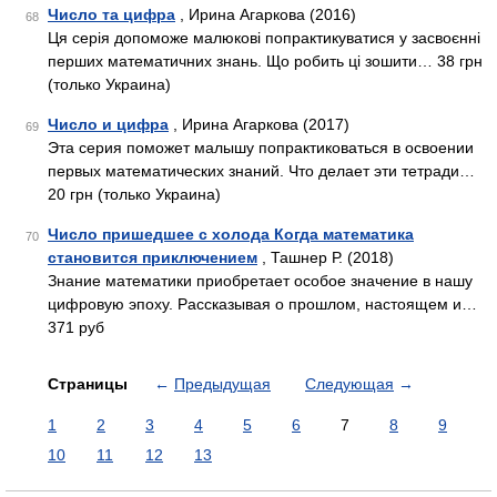
Число та цифра
, Ирина Агаркова (2016)
68
Ця серія допоможе малюкові попрактикуватися у засвоєнні
перших математичних знань. Що робить ці зошити… 38 грн
(только Украина)
Число и цифра
, Ирина Агаркова (2017)
69
Эта серия поможет малышу попрактиковаться в освоении
первых математических знаний. Что делает эти тетради…
20 грн (только Украина)
Число пришедшее с холода Когда математика
70
становится приключением
, Ташнер Р. (2018)
Знание математики приобретает особое значение в нашу
цифровую эпоху. Рассказывая о прошлом, настоящем и…
371 руб
Страницы
←
Предыдущая
Следующая
→
1
2
3
4
5
6
7
8
9
10
11
12
13