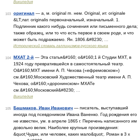
Википедия
оригинал
— а, м. original m. нем. Original, ит. originale
103
&LT;лат. originalis первоначальный, изначальный. 1.
Подлинник какого нибудь сочинения или письменного дела;
также образец, или то что есть первое в своем роде, и что
может быть подражаемо. Ян. 1806.&#8230; …
Исторический словарь галлицизмов русского языка
МХАТ 2-й
— Эта статья&#160; о&#160;1 й Студии МХТ, в
104
1924 году превратившейся в самостоятельный театр.
О&#160;МXT имени А. П. Чехова («ефремовском»)
см.&#160;Московский Художественный театр имени А. П.
Чехова; о&#160;«доронинском» МХАТе
см.&#160;Московский&#8230; …
Википедия
Башмаков, Иван Иванович
— писатель, выступавший
105
иногда под псевдонимом Ивана Ваненко. Год рождения его
не известен, ум. в апреле 1865 г. Перечень написанного им
довольно велик. Наиболее крупные произведения:
&quot;Чудак, или человек, каких мало&quot;. Роман в 3 х