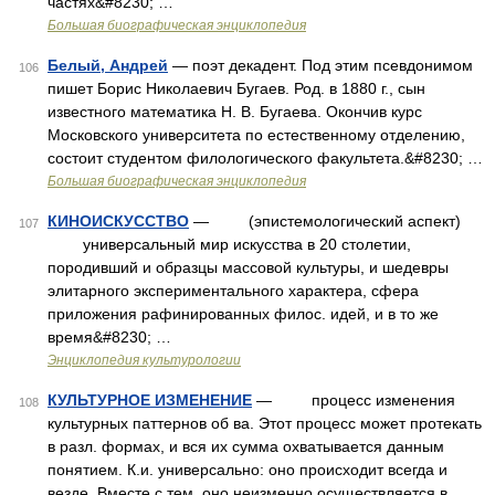
частях&#8230; …
Большая биографическая энциклопедия
Белый, Андрей
— поэт декадент. Под этим псевдонимом
106
пишет Борис Николаевич Бугаев. Род. в 1880 г., сын
известного математика Н. В. Бугаева. Окончив курс
Московского университета по естественному отделению,
состоит студентом филологического факультета.&#8230; …
Большая биографическая энциклопедия
КИНОИСКУССТВО
— (эпистемологический аспект)
107
универсальный мир искусства в 20 столетии,
породивший и образцы массовой культуры, и шедевры
элитарного экспериментального характера, сфера
приложения рафинированных филос. идей, и в то же
время&#8230; …
Энциклопедия культурологии
КУЛЬТУРНОЕ ИЗМЕНЕНИЕ
— процесс изменения
108
культурных паттернов об ва. Этот процесс может протекать
в разл. формах, и вся их сумма охватывается данным
понятием. К.и. универсально: оно происходит всегда и
везде. Вместе с тем, оно неизменно осуществляется в