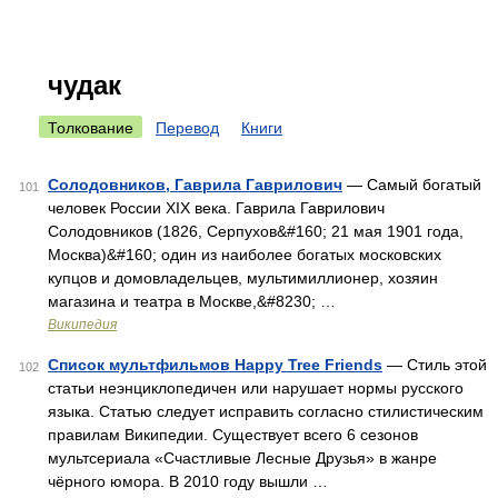
чудак
Толкование
Перевод
Книги
Солодовников, Гаврила Гаврилович
— Самый богатый
101
человек России XIX века. Гаврила Гаврилович
Солодовников (1826, Серпухов&#160; 21 мая 1901 года,
Москва)&#160; один из наиболее богатых московских
купцов и домовладельцев, мультимиллионер, хозяин
магазина и театра в Москве,&#8230; …
Википедия
Список мультфильмов Happy Tree Friends
— Стиль этой
102
статьи неэнциклопедичен или нарушает нормы русского
языка. Статью следует исправить согласно стилистическим
правилам Википедии. Существует всего 6 сезонов
мультсериала «Счастливые Лесные Друзья» в жанре
чёрного юмора. В 2010 году вышли …