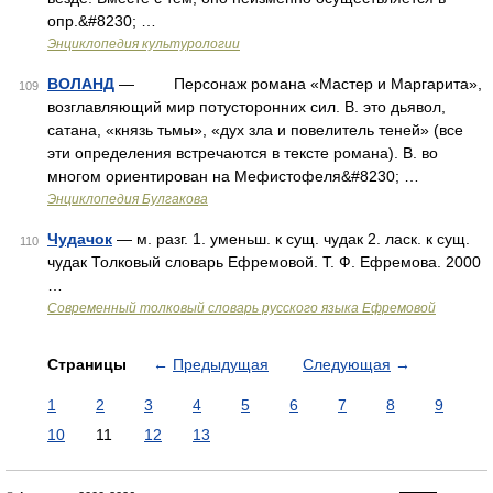
опр.&#8230; …
Энциклопедия культурологии
ВОЛАНД
— Персонаж романа «Мастер и Маргарита»,
109
возглавляющий мир потусторонних сил. В. это дьявол,
сатана, «князь тьмы», «дух зла и повелитель теней» (все
эти определения встречаются в тексте романа). В. во
многом ориентирован на Мефистофеля&#8230; …
Энциклопедия Булгакова
Чудачок
— м. разг. 1. уменьш. к сущ. чудак 2. ласк. к сущ.
110
чудак Толковый словарь Ефремовой. Т. Ф. Ефремова. 2000
…
Современный толковый словарь русского языка Ефремовой
Страницы
←
Предыдущая
Следующая
→
1
2
3
4
5
6
7
8
9
10
11
12
13