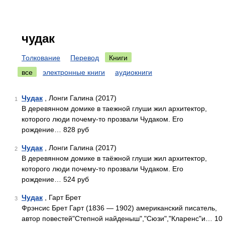
чудак
Толкование
Перевод
Книги
все
электронные книги
аудиокниги
Чудак
, Лонги Галина (2017)
1
В деревянном домике в таежной глуши жил архитектор,
которого люди почему-то прозвали Чудаком. Его
рождение… 828 руб
Чудак
, Лонги Галина (2017)
2
В деревянном домике в таёжной глуши жил архитектор,
которого люди почему-то прозвали Чудаком. Его
рождение… 524 руб
Чудак
, Гарт Брет
3
Фрэнсис Брет Гарт (1836 — 1902) американский писатель,
автор повестей"Степной найденыш","Сюзи","Кларенс"и… 10