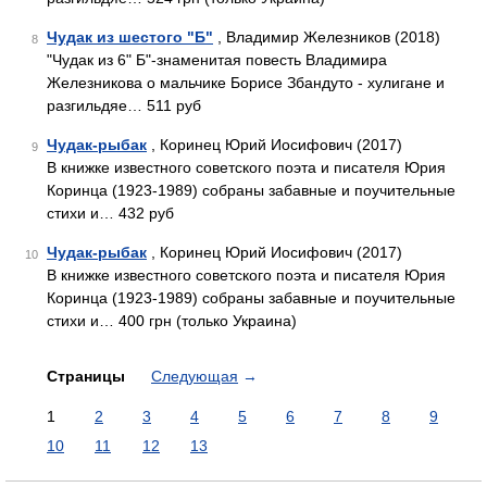
Чудак из шестого "Б"
, Владимир Железников (2018)
8
"Чудак из 6" Б"-знаменитая повесть Владимира
Железникова о мальчике Борисе Збандуто - хулигане и
разгильдяе… 511 руб
Чудак-рыбак
, Коринец Юрий Иосифович (2017)
9
В книжке известного советского поэта и писателя Юрия
Коринца (1923-1989) собраны забавные и поучительные
стихи и… 432 руб
Чудак-рыбак
, Коринец Юрий Иосифович (2017)
10
В книжке известного советского поэта и писателя Юрия
Коринца (1923-1989) собраны забавные и поучительные
стихи и… 400 грн (только Украина)
Страницы
Следующая
→
1
2
3
4
5
6
7
8
9
10
11
12
13