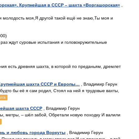
орская». Крупнейшая в СССР – шахта «Воргашорская»
,
 молодость моя,Я другой такой ещё не знаю,Ты моя и
00)
т раз ждут суровые испытания и головокружительные
ния есть древняя шахта, в которой по преданьям, дремлет
 Крупнейшая шахта СССР и Европы…
, Владимир Герун
 будто бы её я сам родил, Стоял на ней я трудовые вахты,
ига
пнейшая шахта СССР
, Владимир Герун
мы, метры, – шёл забой, Обретали новую походку И валили
знь и любовь города Воркуты
, Владимир Герун