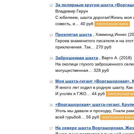
За полярным кругом шахта «Воргаш
12
Владимир Герун
С юбилеем, шахта дорогая!Жизнь моя и
совесть, и… 40 руб
электронная книга
Проклятая шахта
, Хэммонд Иннес (20
13
Героев знаменитого писателя и на это
приключения. Так… 270 руб
Заброшенная шахта
, Варго А. (2018)
14
На околице глухого заброшенного селе
могущественная… 328 руб
Моя шахта-гигант «Воргашорская».
15
Я много лет ходил в родную шахту, Как
И уголёк я ГЖО… 44 руб
электронная кн
«Воргашорская» шахта-гигант. Кру
16
Уголь мы давали и проходку, Гнали ра
всей гурьбой… 56 руб
электронная книга
На севере шахта Воргашорская. Жи
17