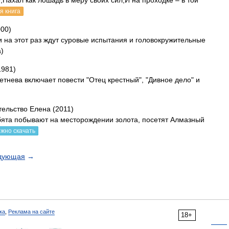
Пахал как лошадь в меру своих сил,И на проходке – в той
я книга
00)
и на этот раз ждут суровые испытания и головокружительные
)
1981)
етнева включает повести "Отец крестный", "Дивное дело" и
тельство Елена (2011)
бята побывают на месторождении золота, посетят Алмазный
жно скачать
дующая
→
ка
,
Реклама на сайте
18+