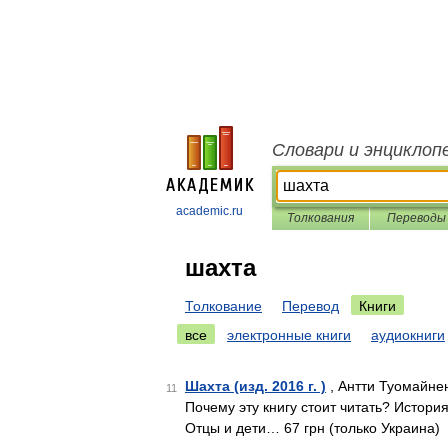
Словари и энциклоп
academic.ru
Толкования
Переводы
шахта
Толкование
Перевод
Книги
все
электронные книги
аудиокниги
Шахта (изд. 2016 г. )
, Антти Туомайнен
11
Почему эту книгу стоит читать? Истори
Отцы и дети… 67 грн (только Украина)