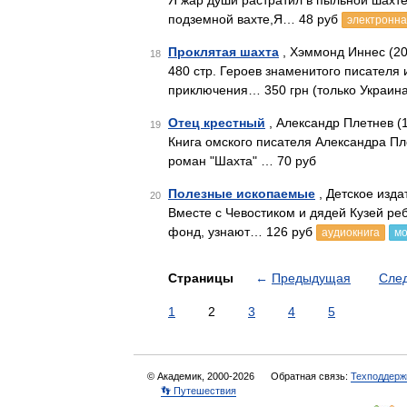
Я жар души растратил в пыльной шахте,
подземной вахте,Я… 48 руб
электронна
Проклятая шахта
, Хэммонд Иннес (20
18
480 стр. Героев знаменитого писателя 
приключения… 350 грн (только Украина
Отец крестный
, Александр Плетнев (
19
Книга омского писателя Александра Пл
роман "Шахта" … 70 руб
Полезные ископаемые
, Детское изда
20
Вместе с Чевостиком и дядей Кузей ре
фонд, узнают… 126 руб
аудиокнига
мо
Страницы
←
Предыдущая
Сле
1
2
3
4
5
© Академик, 2000-2026
Обратная связь:
Техподдерж
👣 Путешествия