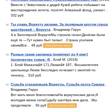
47
Вместе с Чевостиком и дядей Кузей ребята побывают на
месторождении золота, посетят Алмазный фонд, узнают…
332 руб
Ты славь Воркуту делами. За полярным кругом город
48
шахтёрский – Воркута
, Владимир Герун
А в Заполярной ВоркутеМы строили гигант,Денёчки были
ещё те —Тут нужен был талант…Страна усилием
своимВсе… 48 руб
электронная книга
Разные грани саспенса (комплект из 4 книг)
49
(количество томов: 4)
, Блэй М. (2018)
1. Блэй Микаэла&# 171;Люкке&# 187;. Восьмилетняя
школьница Люкке бесследно исчезает с занятий по
теннису… 510 руб
Судьба стахановцев Воркуты. Судьба поэта Севера
,
50
Владимир Герун
Вот мать меня благословилаНа воркутинские дела,И
молодая жизни силаСудьбу шахтёра мне дала…Мы
продолжали… 56 руб
электронная книга