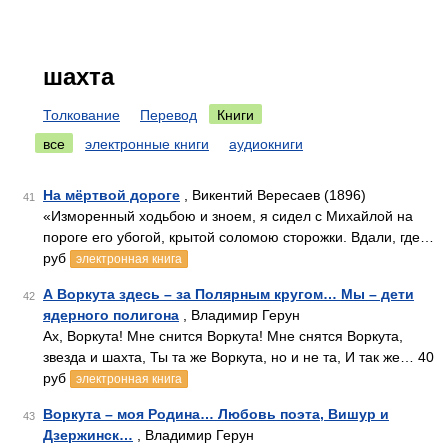
шахта
Толкование
Перевод
Книги
все
электронные книги
аудиокниги
На мёртвой дороге
, Викентий Вересаев (1896)
41
«Изморенный ходьбою и зноем, я сидел с Михайлой на
пороге его убогой, крытой соломою сторожки. Вдали, где…
руб
электронная книга
А Воркута здесь – за Полярным кругом… Мы – дети
42
ядерного полигона
, Владимир Герун
Ах, Воркута! Мне снится Воркута! Мне снятся Воркута,
звезда и шахта, Ты та же Воркута, но и не та, И так же… 40
руб
электронная книга
Воркута – моя Родина… Любовь поэта, Вишур и
43
Дзержинск…
, Владимир Герун