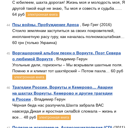
С юбилеем, шахта дорогая! Жизнь моя и молодость моя, Я
другой такой ещё не знаю, Ты моя и совесть и судьба……
64 руб
электронная книга
Псы войны. Пробуждение Ареса
, Бир Грег (2016)
44
Стоило землянам заступиться за своих покровителей,
инопланетную расу гуру, как началась полномасштабная…
60 грн (только Украина)
Воргашорский альбом песен о Воркуте. Поэт Севера
45
о любимой Воркуте
, Владимир Герун
Угольные дали, горизонты – Мы вскрывали шахтные поля.
Помню я и климат тот шахтёрский – Потом пахла… 60 руб
электронная книга
Трагедии России, Воркуты и Кемерово… Аварии
46
на шахтах Воркуты, Кемерово и другие трагедии
в России
, Владимир Герун
Чёрная беда нас разлучила,Шахта забрала ВАС
навсегда,Дикая и яростная силаВсё сломала – жизнь и
все… 48 руб
электронная книга
Полезные ископаемые. Аудиоэнциклопедия (CD)
(2011)