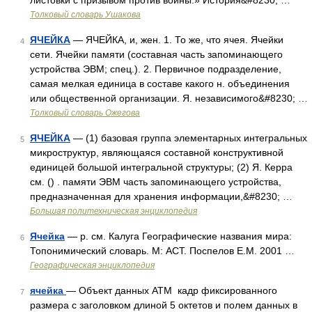
листовки с призывом против войны.» История&#8230; …
Толковый словарь Ушакова
ЯЧЕЙКА
— ЯЧЕЙКА, и, жен. 1. То же, что ячея. Ячейки
4
сети. Ячейки памяти (составная часть запоминающего
устройства ЭВМ; спец.). 2. Первичное подразделение,
самая мелкая единица в составе какого н. объединения
или общественной организации. Я. независимого&#8230; …
Толковый словарь Ожегова
ЯЧЕЙКА
— (1) базовая группа элементарных интегральных
5
микроструктур, являющаяся составной конструктивной
единицей большой интегральной структуры; (2) Я. Керра
см. () . памяти ЭВМ часть запоминающего устройства,
предназначенная для хранения информации,&#8230; …
Большая политехническая энциклопедия
Ячейка
— р. см. Калуга Географические названия мира:
6
Топонимический словарь. М: АСТ. Поспелов Е.М. 2001 …
Географическая энциклопедия
ячейка
— Объект данных ATM кадр фиксированного
7
размера с заголовком длиной 5 октетов и полем данных в