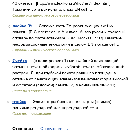
48 октетов. [http://www.lexikon.ru/dict/net/index.html]
Тематики сети вычислительные EN cell …
Справочник технического переводчика
ячейка ЗУ
— Совокупность ЗУ, реализующих ячейку
8
памяти. [Е.С.Алексеев, А.А.Мячев. Англо русский толковый
словарь по системотехнике ЭВМ. Москва 1993] Тематики
информационные технологии в целом EN storage cell …
Справочник технического переводчика
Ячейка
— (в полиграфии) 1) мельчайший печатающий
9
элемент печатной формы глубокой печати, образованный
растром. Я. при глубокой печати равны по площади в
отличие от печатающих элементов печатных форм высокой
и офсетной (плоской) печати; 2) мельчайший&#8230; …
Реклама и полиграфия
ячейка
— Элемент разбиения поля карты (снимка)
10
линиями регулярной или нерегулярной сети …
Словарь по географии
Страницы
Следующая
→