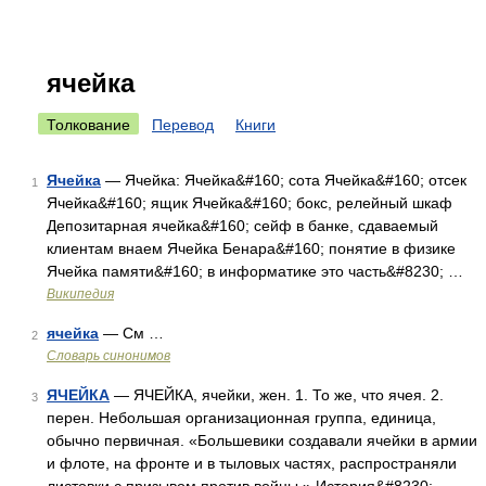
ячейка
Толкование
Перевод
Книги
Ячейка
— Ячейка: Ячейка&#160; сота Ячейка&#160; отсек
1
Ячейка&#160; ящик Ячейка&#160; бокс, релейный шкаф
Депозитарная ячейка&#160; сейф в банке, сдаваемый
клиентам внаем Ячейка Бенара&#160; понятие в физике
Ячейка памяти&#160; в информатике это часть&#8230; …
Википедия
ячейка
— См …
2
Словарь синонимов
ЯЧЕЙКА
— ЯЧЕЙКА, ячейки, жен. 1. То же, что ячея. 2.
3
перен. Небольшая организационная группа, единица,
обычно первичная. «Большевики создавали ячейки в армии
и флоте, на фронте и в тыловых частях, распространяли