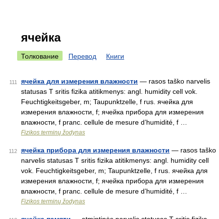
ячейка
Толкование
Перевод
Книги
ячейка для измерения влажности
— rasos taško narvelis
111
statusas T sritis fizika atitikmenys: angl. humidity cell vok.
Feuchtigkeitsgeber, m; Taupunktzelle, f rus. ячейка для
измерения влажности, f; ячейка прибора для измерения
влажности, f pranc. cellule de mesure d’humidité, f …
Fizikos terminų žodynas
ячейка прибора для измерения влажности
— rasos taško
112
narvelis statusas T sritis fizika atitikmenys: angl. humidity cell
vok. Feuchtigkeitsgeber, m; Taupunktzelle, f rus. ячейка для
измерения влажности, f; ячейка прибора для измерения
влажности, f pranc. cellule de mesure d’humidité, f …
Fizikos terminų žodynas