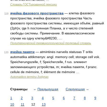
Словарь ГОСТированной лексики
ячейка фазового пространства
— клетка фазового
119
пространства; ячейка фазового пространства Часть
фазового пространства системы, имеющая объём, равный
(2ph)v, где h постоянная Планка, а v число степеней
свободы системы. Примечание. В квазиклассическом
случае на одну клетку&#8230; …
Политехнический терминологический толковый словарь
ячейка памяти
— atmintinės narvelis statusas T sritis
120
automatika atitikmenys: angl. memory cell; storage cell vok.
Speicherungszelle, f; Speicherzelle, f rus. элемент
запоминающего устройства, m; ячейка памяти, f pranc.
cellule de mémoire, f; élément de mémoire …
Automatikos terminų žodynas
Страницы
←
Предыдущая
Следующая
→
1
2
3
4
5
6
7
8
9
10
11
12
13