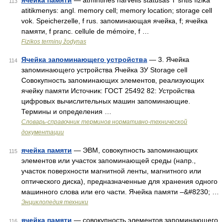
ячейка памяти
— atmintinės narvelis statusas T sritis fizika
113
atitikmenys: angl. memory cell; memory location; storage cell
vok. Speicherzelle, f rus. запоминающая ячейка, f; ячейка
памяти, f pranc. cellule de mémoire, f …
Fizikos terminų žodynas
Ячейка запоминающего устройства
— 3. Ячейка
114
запоминающего устройства Ячейка ЗУ Storage cell
Совокупность запоминающих элементов, реализующих
ячейку памяти Источник: ГОСТ 25492 82: Устройства
цифровых вычислительных машин запоминающие.
Термины и определения …
Словарь-справочник терминов нормативно-технической
документации
ячейка памяти
— ЭВМ, совокупность запоминающих
115
элементов или участок запоминающей среды (напр.,
участок поверхности магнитной ленты, магнитного или
оптического диска), предназначенные для хранения одного
машинного слова или его части. Ячейка памяти –&#8230; …
Энциклопедия техники
ячейка памяти
— совокупность элементов запоминающего
116