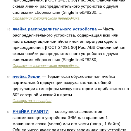
присоединения. [ГОСТ 24291 90] Рис. ABB Однолинейная
схема ячейки распределительного устройства с двумя
системами сборных шин (Single line&#8230; …
Справочник технического переводчика
ячейка распределительного устройства
— Часть
44
распределительного устройства, содержащая всю или
часть коммутационной и/или иной аппаратуры одного
присоединения. [ГОСТ 24291 90] Рис. ABB Однолинейная
схема ячейки распределительного устройства с двумя
системами сборных шин (Single line&#8230; …
Справочник технического переводчика
ячейка Хедли
— Термически обусловленная ячейка
45
вертикальной циркуляции воздуха как часть общей
циркуляции атмосферы между экватором и приблизительно
30° северной и южной широты …
Словарь по географии
ЯЧЕЙКА ПАМЯТИ
— совокупность элементов
46
запоминающего устройства ЭВМ для хранения 1
машинного слова (числа) или его части (напр., 1 байта).
Общее число ячеек памяти всех запоминающих устройств