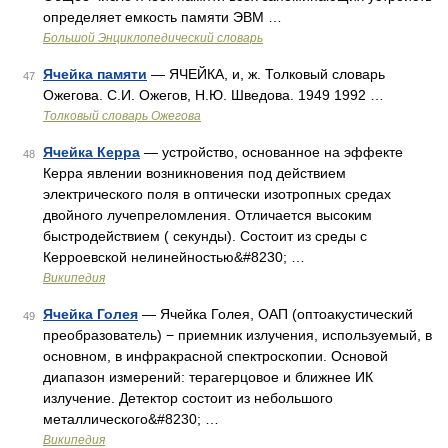
определяет емкость памяти ЭВМ …
Большой Энциклопедический словарь
Ячейка памяти
— ЯЧЕЙКА, и, ж. Толковый словарь
47
Ожегова. С.И. Ожегов, Н.Ю. Шведова. 1949 1992 …
Толковый словарь Ожегова
Ячейка Керра
— устройство, основанное на эффекте
48
Керра явлении возникновения под действием
электрического поля в оптически изотропных средах
двойного лучепреломления. Отличается высоким
быстродействием ( секунды). Состоит из среды с
Керроевской нелинейностью&#8230; …
Википедия
Ячейка Голея
— Ячейка Голея, ОАП (оптоакустический
49
преобразователь) − приемник излучения, используемый, в
основном, в инфракрасной спектроскопии. Основой
диапазон измерений: терагерцовое и ближнее ИК
излучение. Детектор состоит из небольшого
металлического&#8230; …
Википедия