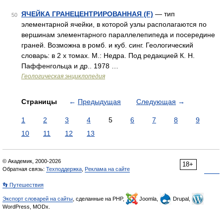
ЯЧЕЙКА ГРАНЕЦЕНТРИРОВАННАЯ (F)
— тип
50
элементарной ячейки, в которой узлы располагаются по
вершинам элементарного параллелепипеда и посередине
граней. Возможна в ромб. и куб. синг. Геологический
словарь: в 2 х томах. М.: Недра. Под редакцией К. Н.
Паффенгольца и др.. 1978 …
Геологическая энциклопедия
Страницы
←
Предыдущая
Следующая
→
1
2
3
4
5
6
7
8
9
10
11
12
13
© Академик, 2000-2026
18+
Обратная связь:
Техподдержка
,
Реклама на сайте
👣 Путешествия
Экспорт словарей на сайты
, сделанные на PHP,
Joomla,
Drupal,
WordPress, MODx.