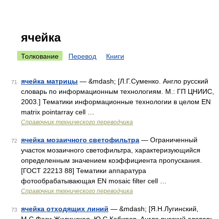
ячейка
Толкование
Перевод
Книги
ячейка матрицы
— &mdash; [Л.Г.Суменко. Англо русский
71
словарь по информационным технологиям. М.: ГП ЦНИИС,
2003.] Тематики информационные технологии в целом EN
matrix pointarray cell …
Справочник технического переводчика
ячейка мозаичного светофильтра
— Ограниченный
72
участок мозаичного светофильтра, характеризующийся
определенным значением коэффициента пропускания.
[ГОСТ 22213 88] Тематики аппаратура
фотообрабатывающая EN mosaic filter cell …
Справочник технического переводчика
ячейка отходящих линий
— &mdash; [Я.Н.Лугинский,
73