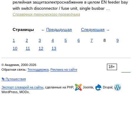
релейная защитаэлектроснабжение в целом EN feeder bay
with switch disconnector / fuse unit, single busbar …
Справочник технического переводчика
Страницы
←
Предыдущая
Следующая
→
1
2
3
4
5
6
7
8
9
10
11
12
13
© Академик, 2000-2026
18+
Обратная связь:
Техподдержка
,
Реклама на сайте
👣 Путешествия
Экспорт словарей на сайты
, сделанные на PHP,
Joomla,
Drupal,
WordPress, MODx.