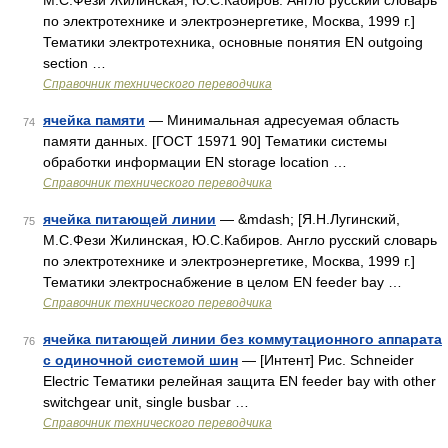
М.С.Фези Жилинская, Ю.С.Кабиров. Англо русский словарь
по электротехнике и электроэнергетике, Москва, 1999 г.]
Тематики электротехника, основные понятия EN outgoing
section …
Справочник технического переводчика
ячейка памяти
— Минимальная адресуемая область
74
памяти данных. [ГОСТ 15971 90] Тематики системы
обработки информации EN storage location …
Справочник технического переводчика
ячейка питающей линии
— &mdash; [Я.Н.Лугинский,
75
М.С.Фези Жилинская, Ю.С.Кабиров. Англо русский словарь
по электротехнике и электроэнергетике, Москва, 1999 г.]
Тематики электроснабжение в целом EN feeder bay …
Справочник технического переводчика
ячейка питающей линии без коммутационного аппарата
76
с одиночной системой шин
— [Интент] Рис. Schneider
Electric Тематики релейная защита EN feeder bay with other
switchgear unit, single busbar …
Справочник технического переводчика