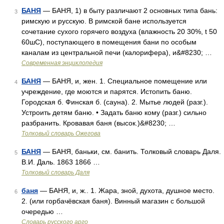
БАНЯ
— БАНЯ, 1) в быту различают 2 основных типа бань:
3
римскую и русскую. В римской бане используется
сочетание сухого горячего воздуха (влажность 20 30%, t 50
60шC), поступающего в помещения бани по особым
каналам из центральной печи (калорифера), и&#8230; …
Современная энциклопедия
БАНЯ
— БАНЯ, и, жен. 1. Специальное помещение или
4
учреждение, где моются и парятся. Истопить баню.
Городская б. Финская б. (сауна). 2. Мытье людей (разг.).
Устроить детям баню. • Задать баню кому (разг.) сильно
разбранить. Кровавая баня (высок.)&#8230; …
Толковый словарь Ожегова
БАНЯ
— БАНЯ, баньки, см. банить. Толковый словарь Даля.
5
В.И. Даль. 1863 1866 …
Толковый словарь Даля
баня
— БАНЯ, и, ж.. 1. Жара, зной, духота, душное место.
6
2. (или горбачёвская баня). Винный магазин с большой
очередью …
Словарь русского арго