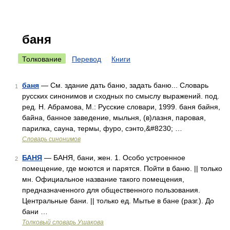
баня
Толкование
Перевод
Книги
баня
— См. здание дать баню, задать баню... Словарь
1
русских синонимов и сходных по смыслу выражений. под.
ред. Н. Абрамова, М.: Русские словари, 1999. баня байня,
байна, банное заведение, мыльня, (в)лазня, паровая,
парилка, сауна, термы, фуро, сэнто,&#8230; …
Словарь синонимов
БАНЯ
— БАНЯ, бани, жен. 1. Особо устроенное
2
помещение, где моются и парятся. Пойти в баню. || только
мн. Официальное название такого помещения,
предназначенного для общественного пользования.
Центральные бани. || только ед. Мытье в бане (разг.). До
бани …
Толковый словарь Ушакова