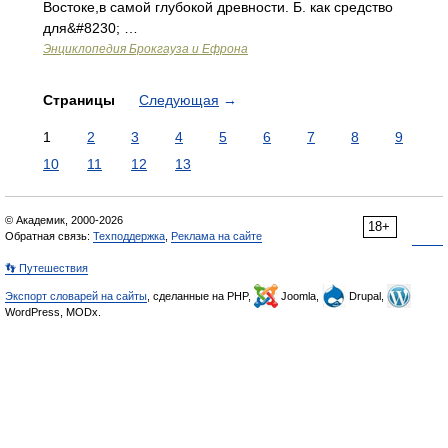
Востоке,в самой глубокой древности. Б. как средство
для&#8230; …
Энциклопедия Брокгауза и Ефрона
Страницы
Следующая
→
1
2
3
4
5
6
7
8
9
10
11
12
13
© Академик, 2000-2026
18+
Обратная связь:
Техподдержка
,
Реклама на сайте
👣 Путешествия
Экспорт словарей на сайты
, сделанные на PHP,
Joomla,
Drupal,
WordPress, MODx.