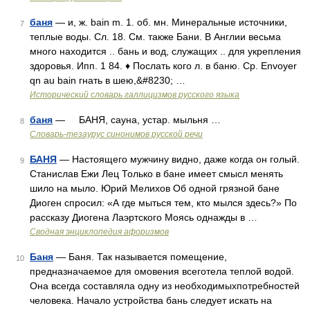
баня
— и, ж. bain m. 1. об. мн. Минеральные источники,
7
теплые воды. Сл. 18. См. также Бани. В Англии весьма
много находится .. бань и вод, служащих .. для укрепления
здоровья. Ипп. 1 84. ♦ Послать кого л. в баню. Ср. Envoyer
qn au bain гнать в шею,&#8230; …
Исторический словарь галлицизмов русского языка
баня
— БАНЯ, сауна, устар. мыльня …
8
Словарь-тезаурус синонимов русской речи
БАНЯ
— Настоящего мужчину видно, даже когда он голый.
9
Станислав Ежи Лец Только в бане имеет смысл менять
шило на мыло. Юрий Мелихов Об одной грязной бане
Диоген спросил: «А где мыться тем, кто мылся здесь?» По
рассказу Диогена Лаэртского Моясь однажды в …
Сводная энциклопедия афоризмов
Баня
— Баня. Так называется помещение,
10
предназначаемое для омовения всеготела теплой водой.
Она всегда составляла одну из необходимыхпотребностей
человека. Начало устройства бань следует искать на