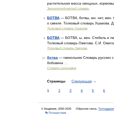
растительная масса овощных, кормовы
Энциклопедический словарь
БОТВА
— БОТВА, ботвы, мн. нет, жен. 
8
о свекле. Толковый словарь Ушакова. Д
Толковый словарь Ушакова
БОТВА
— БОТВА, ы, жен. Стебель и ли
9
Толковый словарь Ожегова. С.И. Ожего
Толковый словарь Ожегова
ботва
— свекольник Словарь русских си
10
бобовина …
Словарь синонимов
Страницы
Следующая
→
1
2
3
4
5
6
© Академик, 2000-2026
Обратная связь:
Техподдерж
👣 Путешествия