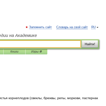
Запомнить сайт
Словарь на свой сайт
RU
едии на Академике
Найти!
Книги
Игры ⚽
стья корнеплодов (свеклы, брюквы, репы, моркови, пастернак