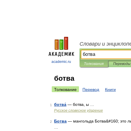
Словари и энциклоп
academic.ru
Толкования
Переводы
ботва
Толкование
Перевод
Книги
ботва́
— ботва, ы …
1
Русское словесное ударение
Ботва
— мангольда Ботва&#160; это ли
2
…