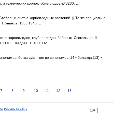
х и технических корнеклубнеплодов.&#8230; …
Стебель и листья корнеплодных растений. || То же специально
.Н. Ушаков. 1935 1940 …
стья корнеплодов, клубнеплодов, бобовых. Свекольная б.
в, Н.Ю. Шведова. 1949 1992 …
нонимов. ботва сущ., кол во синонимов: 14 • баланда (13) •
7
8
9
10
11
12
13
ка
,
Реклама на сайте
18+