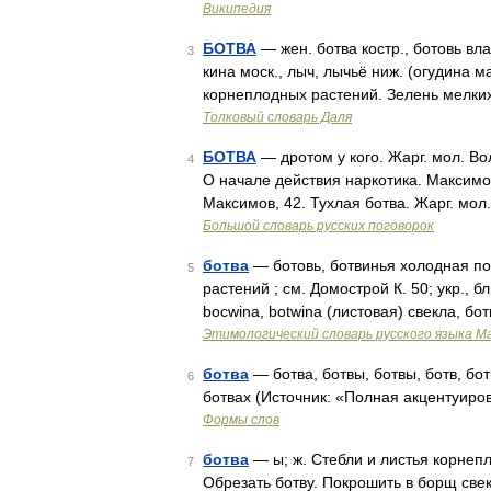
Википедия
БОТВА
— жен. ботва костр., ботовь влад.
3
кина моск., лыч, лычьё ниж. (огудина ма
корнеплодных растений. Зелень мелки
Толковый словарь Даля
БОТВА
— дротом у кого. Жарг. мол. Вол
4
О начале действия наркотика. Максимов
Максимов, 42. Тухлая ботва. Жарг. мол
Большой словарь русских поговорок
ботва
— ботовь, ботвинья холодная похл
5
растений ; см. Домострой К. 50; укр., бл
bocwina, botwina (листовая) свекла, бо
Этимологический словарь русского языка М
ботва
— ботва, ботвы, ботвы, ботв, бот
6
ботвах (Источник: «Полная акцентуиро
Формы слов
ботва
— ы; ж. Стебли и листья корнепло
7
Обрезать ботву. Покрошить в борщ свек