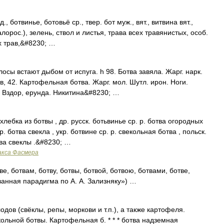
, ботвинье, ботовьё ср., твер. бот муж., вят., витвина вят.,
лорос.), зелень, ствол и листья, трава всех травянистых, особ.
х трав,&#8230; …
осы встают дыбом от испуга. h 98. Ботва завяла. Жарг. нарк.
, 42. Картофельная ботва. Жарг. мол. Шутл. ирон. Ноги.
. Вздор, ерунда. Никитина&#8230; …
ебка из ботвы , др. русск. ботьвинье ср. р. ботва огородных
р. ботва свекла , укр. ботвине ср. р. свекольная ботва , польск.
тва свеклы .&#8230; …
акса Фасмера
ве, ботвам, ботву, ботвы, ботвой, ботвою, ботвами, ботве,
ванная парадигма по А. А. Зализняку») …
дов (свёклы, репы, моркови и т.п.), а также картофеля.
ольной ботвы. Картофельная б. * * * ботва надземная