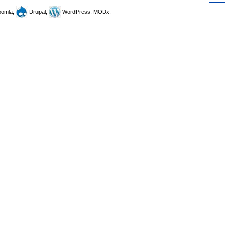
omla,
Drupal,
WordPress, MODx.