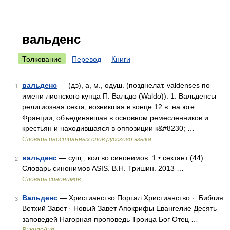
вальденс
Толкование
Перевод
Книги
вальденс
— (дэ), а, м., одуш. (позднелат. valdenses по
1
имени лионского купца П. Вальдо (Waldo)). 1. Вальденсы
религиозная секта, возникшая в конце 12 в. на юге
Франции, объединявшая в основном ремесленников и
крестьян и находившаяся в оппозиции к&#8230; …
Словарь иностранных слов русского языка
вальденс
— сущ., кол во синонимов: 1 • сектант (44)
2
Словарь синонимов ASIS. В.Н. Тришин. 2013 …
Словарь синонимов
Вальденс
— Христианство Портал:Христианство · ‎ Библия
3
Ветхий Завет · Новый Завет Апокрифы Евангелие Десять
заповедей Нагорная проповедь Троица Бог Отец …