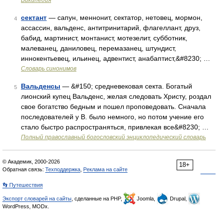
Википедия
сектант
— сапун, меннонит, сектатор, нетовец, мормон,
4
ассассин, вальденс, антитринитарий, флагеллант, друз,
бабид, мартинист, монтанист, мотезелит, субботник,
малеванец, даниловец, перемазанец, штундист,
иннокентьевец, ильинец, адвентист, анабаптист,&#8230; …
Словарь синонимов
Вальденсы
— &#150; средневековая секта. Богатый
5
лионский купец Вальденс, желая следовать Христу, роздал
свое богатство бедным и пошел проповедовать. Сначала
последователей у В. было немного, но потом учение его
стало быстро распространяться, привлекая все&#8230; …
Полный православный богословский энциклопедический словарь
© Академик, 2000-2026
18+
Обратная связь:
Техподдержка
,
Реклама на сайте
👣 Путешествия
Экспорт словарей на сайты
, сделанные на PHP,
Joomla,
Drupal,
WordPress, MODx.