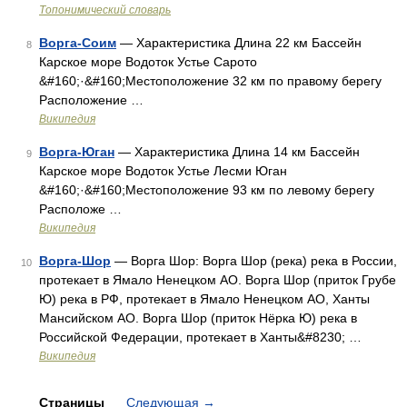
Топонимический словарь
Ворга-Соим
— Характеристика Длина 22 км Бассейн
8
Карское море Водоток Устье Сарото
&#160;·&#160;Местоположение 32 км по правому берегу
Расположение …
Википедия
Ворга-Юган
— Характеристика Длина 14 км Бассейн
9
Карское море Водоток Устье Лесми Юган
&#160;·&#160;Местоположение 93 км по левому берегу
Расположе …
Википедия
Ворга-Шор
— Ворга Шор: Ворга Шор (река) река в России,
10
протекает в Ямало Ненецком АО. Ворга Шор (приток Грубе
Ю) река в РФ, протекает в Ямало Ненецком АО, Ханты
Мансийском АО. Ворга Шор (приток Нёрка Ю) река в
Российской Федерации, протекает в Ханты&#8230; …
Википедия
Страницы
Следующая
→