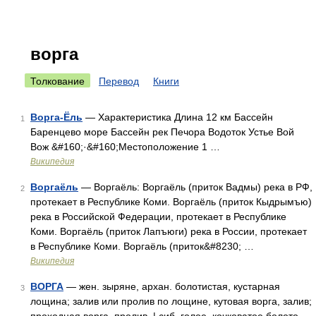
ворга
Толкование
Перевод
Книги
Ворга-Ёль
— Характеристика Длина 12 км Бассейн
1
Баренцево море Бассейн рек Печора Водоток Устье Вой
Вож &#160;·&#160;Местоположение 1 …
Википедия
Воргаёль
— Воргаёль: Воргаёль (приток Вадмы) река в РФ,
2
протекает в Республике Коми. Воргаёль (приток Кыдрымъю)
река в Российской Федерации, протекает в Республике
Коми. Воргаёль (приток Лапъюги) река в России, протекает
в Республике Коми. Воргаёль (приток&#8230; …
Википедия
ВОРГА
— жен. зыряне, архан. болотистая, кустарная
3
лощина; залив или пролив по лощине, кутовая ворга, залив;