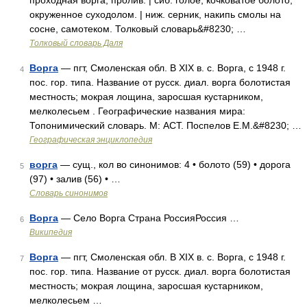
проходная ворга, пролив. | сиб. голое, кочковатое болото,
окруженное суходолом. | ниж. серник, накипь смолы на
сосне, самотеком. Толковый словарь&#8230; …
Толковый словарь Даля
Ворга
— пгт, Смоленская обл. В XIX в. с. Ворга, с 1948 г.
4
пос. гор. типа. Название от русск. диал. ворга болотистая
местность; мокрая лощина, заросшая кустарником,
мелколесьем . Географические названия мира:
Топонимический словарь. М: АСТ. Поспелов Е.М.&#8230; …
Географическая энциклопедия
ворга
— сущ., кол во синонимов: 4 • болото (59) • дорога
5
(97) • залив (56) • …
Словарь синонимов
Ворга
— Село Ворга Страна РоссияРоссия …
6
Википедия
Ворга
— пгт, Смоленская обл. В XIX в. с. Ворга, с 1948 г.
7
пос. гор. типа. Название от русск. диал. ворга болотистая
местность; мокрая лощина, заросшая кустарником,
мелколесьем …