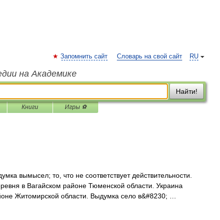
Запомнить сайт
Словарь на свой сайт
RU
едии на Академике
Найти!
Книги
Игры ⚽
мка вымысел; то, что не соответствует действительности.
ревня в Вагайском районе Тюменской области. Украина
оне Житомирской области. Выдумка село в&#8230; …