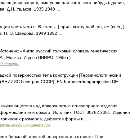
дающаяся вперед, выступающая часть чего нибудь (здания,
ва. Д.Н. Ушаков. 1935 1940 …
 часть чего н. В. стены. | прил. выступной, ая, ое (спец.).
в, Н.Ю. Шведова. 1949 1992 …
Источник: «Англо русский толковый словарь генетических
А., Москва: Изд во ВНИРО, 1995 г.) …
й словарь.
дкой поверхностью тела конструкции [Терминологический
х (ВНИИИС Госстроя СССР)] EN hornoverhangprojection DE
возвышающегося над поверхностью огнеупорного изделия
е формования или обжига. Источник: ГОСТ 30762 2001: Изделия
етрических размеров, дефектов формы и …
технической документации
ние большой, плоской поверхности в отливке. При