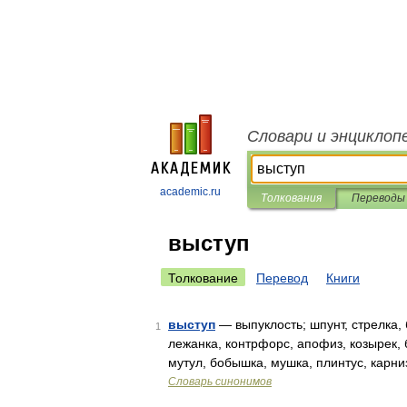
Словари и энциклоп
academic.ru
Толкования
Переводы
выступ
Толкование
Перевод
Книги
выступ
— выпуклость; шпунт, стрелка, 
1
лежанка, контрфорс, апофиз, козырек, б
мутул, бобышка, мушка, плинтус, карни
Словарь синонимов