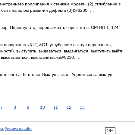
 внутреннего прилипания к стенкам модели. (2) Углубление в
т быть началом развития дефекта (3)&#8230; …
чор. Переступать, перешагивать через что л. СРГНП 1, 124 …
и поверхность &LT; &GT; углубление выступ неровность,
ности). выступать. выдаваться. выдвигаться. выступить выйти
. высовываться. выставляться.&#8230; …
ть чего л. В. стены. Выступы скал. Уцепиться за выступ …
7
8
9
10
11
12
13
ка
,
Реклама на сайте
18+