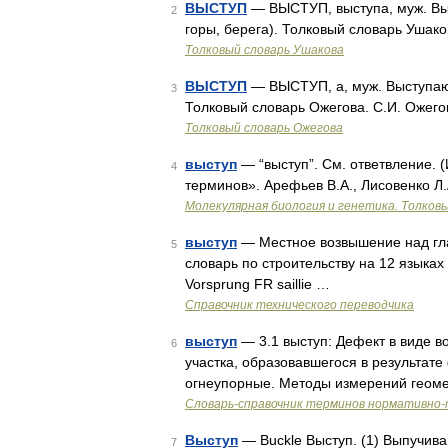
ВЫСТУП
— ВЫСТУП, выступа, муж. Вы
2
горы, берега). Толковый словарь Ушако
Толковый словарь Ушакова
ВЫСТУП
— ВЫСТУП, а, муж. Выступающая
3
Толковый словарь Ожегова. С.И. Ожего
Толковый словарь Ожегова
выступ
— “выступ”. См. ответвление. (
4
терминов». Арефьев В.А., Лисовенко Л.
Молекулярная биология и генетика. Толковы
выступ
— Местное возвышение над гла
5
словарь по строительству на 12 языка
Vorsprung FR saillie …
Справочник технического переводчика
выступ
— 3.1 выступ: Дефект в виде 
6
участка, образовавшегося в результат
огнеупорные. Методы измерений геом
Словарь-справочник терминов нормативно-
Выступ
— Buckle Выступ. (1) Выпучива
7