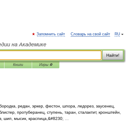
Запомнить сайт
Словарь на свой сайт
RU
едии на Академике
Найти!
Книги
Игры ⚽
бородка, редан, эркер, фестон, шпора, ледорез, заусенец,
листер, протуберанец, ступень, таран, сталактит, кронштейн,
з, шип, мысик, краспица,&#8230; …