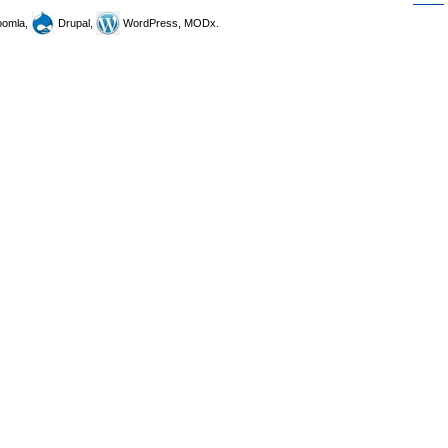
omla,
Drupal,
WordPress, MODx.