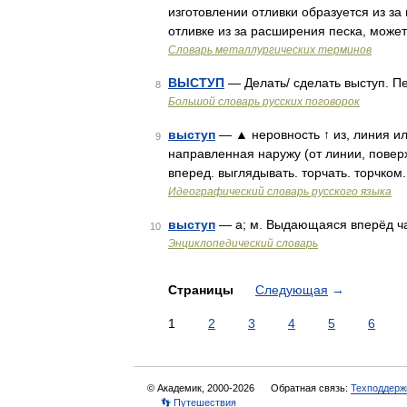
изготовлении отливки образуется из за
отливке из за расширения песка, може
Словарь металлургических терминов
ВЫСТУП
— Делать/ сделать выступ. Пе
8
Большой словарь русских поговорок
выступ
— ▲ неровность ↑ из, линия ил
9
направленная наружу (от линии, поверх
вперед. выглядывать. торчать. торчком
Идеографический словарь русского языка
выступ
— а; м. Выдающаяся вперёд час
10
Энциклопедический словарь
Страницы
Следующая
→
1
2
3
4
5
6
© Академик, 2000-2026
Обратная связь:
Техподдерж
👣 Путешествия