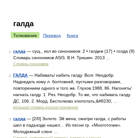
галда
Толкование
Перевод
Книги
галда
— сущ., кол во синонимов: 2 • галдеж (17) • голда (9)
1
Словарь синонимов ASIS. В.Н. Тришин. 2013 …
Словарь синонимов
ГАЛДА
— Набивать/ набить галду. Волг. Неодобр.
2
Надоедать кому л. болтовней, пустыми разговорами,
повторением одного и того же. Глухов 1988, 86. Нагонять/
нагнать галду. 1. Ряз. Неодобр. То же, что набивать галду.
ДС, 106. 2. Морд. Бестолково хлопотать,&#8230; …
Большой словарь русских поговорок
галда
— [2/0] Золото. Эй жена, сматри галда, с работы
3
шел в падъезде нашел… Из песни гр. «Многоточие».
Молодежный сленг …