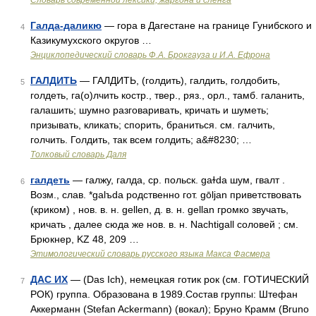
Cловарь современной лексики, жаргона и сленга
Галда-даликю
— гора в Дагестане на границе Гунибского и
4
Казикумухского округов …
Энциклопедический словарь Ф.А. Брокгауза и И.А. Ефрона
ГАЛДИТЬ
— ГАЛДИТЬ, (голдить), галдить, голдобить,
5
голдеть, га(о)лчить костр., твер., ряз., орл., тамб. галанить,
галашить; шумно разговаривать, кричать и шуметь;
призывать, кликать; спорить, браниться. см. галчить,
голчить. Голдить, так всем голдить; а&#8230; …
Толковый словарь Даля
галдеть
— галжу, галда, ср. польск. gaɫda шум, гвалт .
6
Возм., слав. *galъda родственно гот. gōljan приветствовать
(криком) , нов. в. н. gellen, д. в. н. gellan громко звучать,
кричать , далее сюда же нов. в. н. Nachtigall соловей ; см.
Брюкнер, KZ 48, 209 …
Этимологический словарь русского языка Макса Фасмера
ДАС ИХ
— (Das Ich), немецкая готик рок (см. ГОТИЧЕСКИЙ
7
РОК) группа. Образована в 1989.Состав группы: Штефан
Аккерманн (Stefan Ackermann) (вокал); Бруно Крамм (Bruno