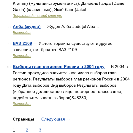
Kramm) (мультиинструменталист); Даниель Галда (Daniel
Galda) (клавишные); Якоб Ланг (Jakob …
Энциклопедический словарь
Алба (жудец)
— Жудец Алба Judeţul Alba …
8
Википедия
ВАЗ-2109
— У этого термина существуют и другие
9
значения, см. Девятка. ВАЗ 2109 …
Википедия
Выборы глав регионов России в 2004 году
— В 2004 в
10
России проходило значительное число выборов глав
регионов. Результаты выборов глав регионов России в 2004
году Дата выборов Вид выборов Результаты выборов
(избранное должностное лицо, повторное голосование,
недействительность выборов)&#8230; …
Википедия
Страницы
Следующая
→
1
2
3