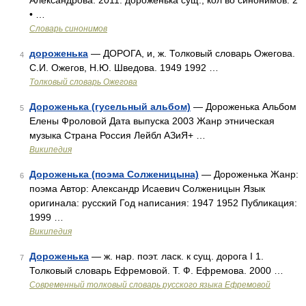
Александрова. 2011. дороженька сущ., кол во синонимов: 2
• …
Словарь синонимов
дороженька
— ДОРОГА, и, ж. Толковый словарь Ожегова.
4
С.И. Ожегов, Н.Ю. Шведова. 1949 1992 …
Толковый словарь Ожегова
Дороженька (гусельный альбом)
— Дороженька Альбом
5
Елены Фроловой Дата выпуска 2003 Жанр этническая
музыка Страна Россия Лейбл АЗиЯ+ …
Википедия
Дороженька (поэма Солженицына)
— Дороженька Жанр:
6
поэма Автор: Александр Исаевич Солженицын Язык
оригинала: русский Год написания: 1947 1952 Публикация:
1999 …
Википедия
Дороженька
— ж. нар. поэт. ласк. к сущ. дорога I 1.
7
Толковый словарь Ефремовой. Т. Ф. Ефремова. 2000 …
Современный толковый словарь русского языка Ефремовой