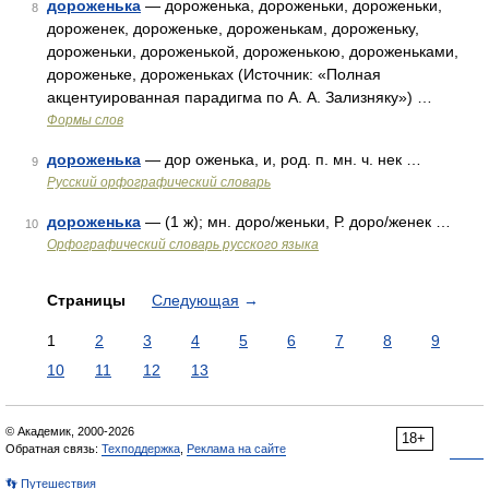
дороженька
— дороженька, дороженьки, дороженьки,
8
дороженек, дороженьке, дороженькам, дороженьку,
дороженьки, дороженькой, дороженькою, дороженьками,
дороженьке, дороженьках (Источник: «Полная
акцентуированная парадигма по А. А. Зализняку») …
Формы слов
дороженька
— дор оженька, и, род. п. мн. ч. нек …
9
Русский орфографический словарь
дороженька
— (1 ж); мн. доро/женьки, Р. доро/женек …
10
Орфографический словарь русского языка
Страницы
Следующая
→
1
2
3
4
5
6
7
8
9
10
11
12
13
© Академик, 2000-2026
18+
Обратная связь:
Техподдержка
,
Реклама на сайте
👣 Путешествия